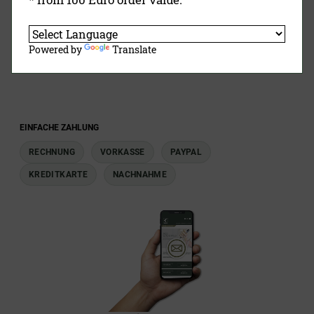
Sonnenberger Straße 43
65191 Wiesbaden
+496115055840
Powered by
Translate
info@tretorri.de
EINFACHE ZAHLUNG
RECHNUNG
VORKASSE
PAYPAL
KREDITKARTE
NACHNAHME