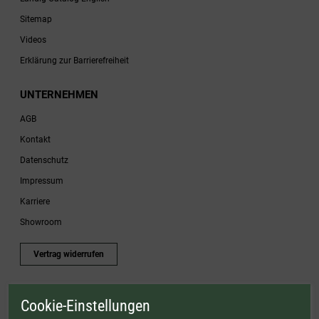
Sitemap
Videos
Erklärung zur Barrierefreiheit
UNTERNEHMEN
AGB
Kontakt
Datenschutz
Impressum
Karriere
Showroom
Vertrag widerrufen
Cookie-Einstellungen
* Gültig bis einschließlich 17.08.2026. Keine Barauszahlung möglich. Nicht mit
anderen Gutscheinaktionen kombinierbar. Nur gültig für Fleischwölfe und ausgewählte