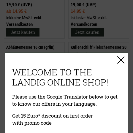
19,90 €
(UVP)
19,00 €
(UVP)
ab
14,95 €
14,95 €
inklusive MwSt.
exkl.
inklusive MwSt.
exkl.
Versandkosten
Versandkosten
Jetzt kaufen
Jetzt kaufen
Abhäutemesser 16 cm (grün)
Kullenschliff Fleischermesser 20
cm (grün)
WELCOME TO THE
LANDIG ONLINE SHOP!
Please use the Google Translator below to get
to know our offers in your language.
27,80 €
(UVP)
39,90 €
(UVP)
22,95 €
28,95 €
Get 15 Euro* discount on first order
inklusive MwSt.
exkl.
inklusive MwSt.
exkl.
with promo code
Versandkosten
Versandkosten