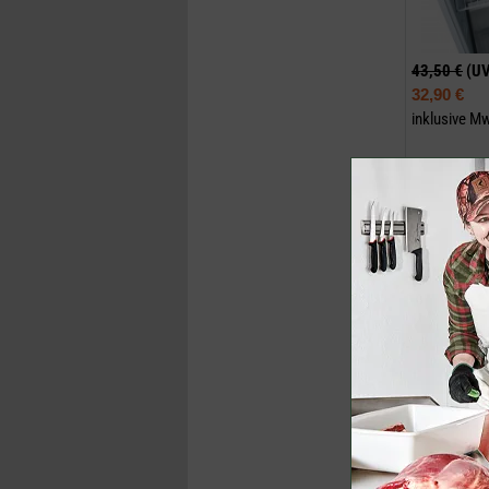
43,50 €
(U
32,90 €
inklusive M
Jetzt k
Einschieber