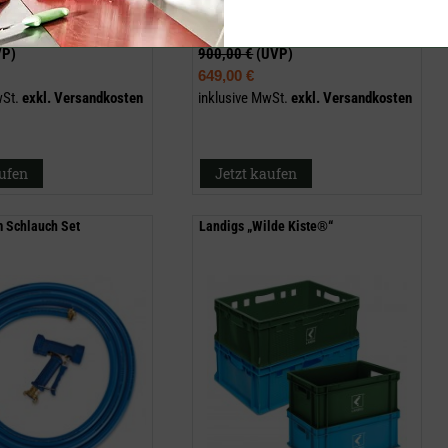
VP)
900,00 €
(UVP)
649,00 €
wSt.
exkl.
Versandkosten
inklusive MwSt.
exkl.
Versandkosten
aufen
Jetzt kaufen
 Schlauch Set
Landigs „Wilde Kiste®“