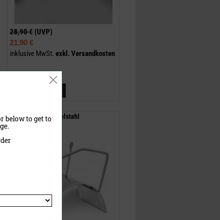
28,90 €
(UVP)
21,90 €
inklusive MwSt.
exkl.
Versandkosten
Jetzt kaufen
Schlauchhalter Edelstahl
r below to get to
ge.
rder