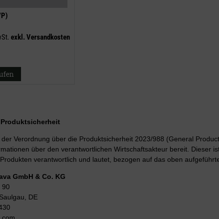
VP)
wSt.
exkl.
Versandkosten
aufen
r Produktsicherheit
er Verordnung über die Produktsicherheit 2023/988 (General Product 
rmationen über den verantwortlichen Wirtschaftsakteur bereit. Dieser is
Produkten verantwortlich und lautet, bezogen auf das oben aufgeführte
Lava GmbH & Co. KG
 90
Saulgau, DE
430
g.com