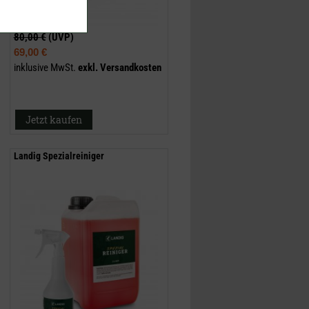
80,00 €
(UVP)
69,00 €
inklusive MwSt.
exkl.
Versandkosten
Jetzt kaufen
Landig Spezialreiniger