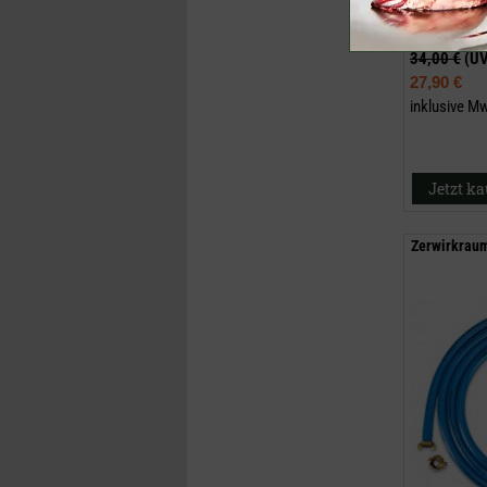
34,00 €
(U
27,90 €
inklusive M
Jetzt k
Zerwirkraum