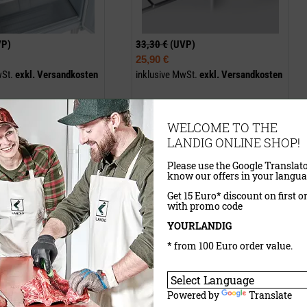
VP)
33,30 €
(UVP)
25,90 €
wSt.
exkl.
Versandkosten
inklusive MwSt.
exkl.
Versandkosten
WELCOME TO THE
aufen
Jetzt kaufen
LANDIG ONLINE SHOP!
ost LU 4500
Regalsystem aus Edelstahl
Please use the Google Translato
know our offers in your langua
Get 15 Euro* discount on first o
with promo code
YOURLANDIG
* from 100 Euro order value.
Powered by
Translate