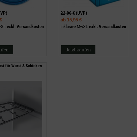
UVP)
22,00 €
(UVP)
€
ab
15,95 €
wSt.
exkl.
Versandkosten
inklusive MwSt.
exkl.
Versandkosten
aufen
Jetzt kaufen
ost für Wurst & Schinken