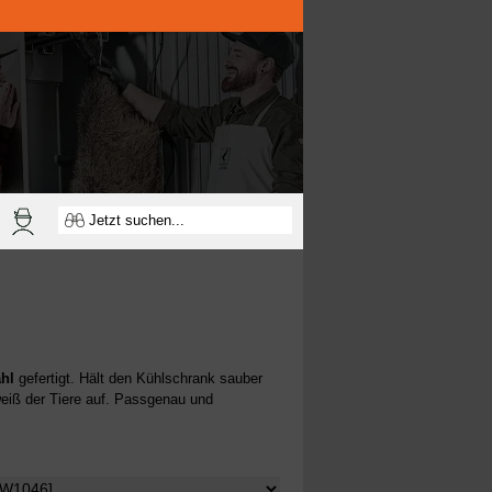
ahl
gefertigt. Hält den Kühlschrank sauber
eiß der Tiere auf. Passgenau und