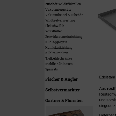
Zubehör Wildkühlzellen
Vakuumiergeräte
Vakuumbeutel & Zubehör
Wildbretverwertung
Fleischwölfe
Wurstfüller
Zerwirkraumeinrichtung
Kühlaggregate
Konfiskatkühlung
Kühlraumtüren
Tiefkühlschränke
Mobile Kühlboxen
Sparsets
Edelstah
Fischer & Angler
Aus
rost
Selbstvermarkter
Restschwe
Gärtner & Floristen
und somit
eingesetz
Lieferbar 