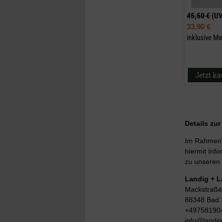
45,50 €
(U
33,90 €
inklusive M
Jetzt k
Details zu
Im Rahmen d
hiermit Info
zu unseren 
Landig + 
Mackstraße
88348 Bad 
+49758190
info@landi