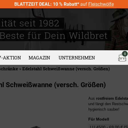
BLATTZEIT DEAL: 10 % Rabatt*
auf
Fleischwölfe
0
V-AKTION
MAGAZIN
UNTERNEHMEN
schränke
»
Edelstahl Schweißwanne (versch. Größen)
hl Schweißwanne (versch. Größen)
Aus
rostfreiem Edelst
und fängt den Restschw
hygienisch sauber!
Für Modell