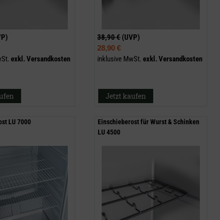
VP)
38,90 €
(UVP)
28,90 €
wSt.
exkl.
Versandkosten
inklusive MwSt.
exkl.
Versandkosten
aufen
Jetzt kaufen
ost LU 7000
Einschieberost für Wurst & Schinken
LU 4500