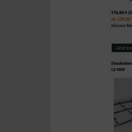
175,00 €
(
ab
139,50 
inklusive M
Jetzt k
Einschieber
LU 9000