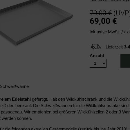
79,00 €
(UVP
69,00
€
inklusive MwSt. / ex
Lieferzeit
3-
Anzahl
l Schweißwanne
freiem Edelstahl
gefertigt. Hält den Wildkühlschrank und die Wildkühl
iß der Tiere auf. Die Schweißwannen für die Wildkühlschränke sind sp
 passgenau. Wir empfehlen bei größeren Wildkühlzellen 2 oder 3 Wann
t werden können.
für die folgenden aktuellen Gerätemodelle (zurück bis ins Jahr 2010) u