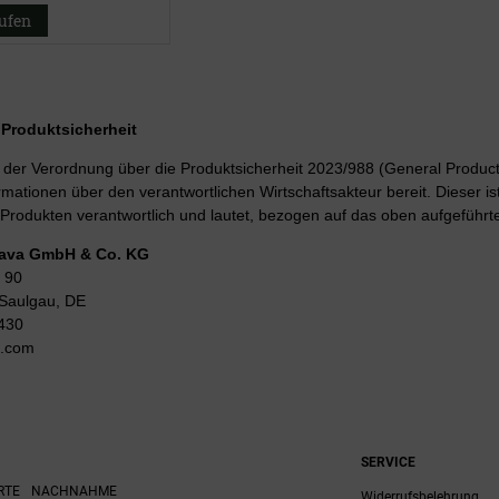
aufen
r Produktsicherheit
er Verordnung über die Produktsicherheit 2023/988 (General Product 
rmationen über den verantwortlichen Wirtschaftsakteur bereit. Dieser is
Produkten verantwortlich und lautet, bezogen auf das oben aufgeführte
Lava GmbH & Co. KG
 90
Saulgau, DE
430
g.com
SERVICE
RTE
NACHNAHME
Widerrufsbelehrung