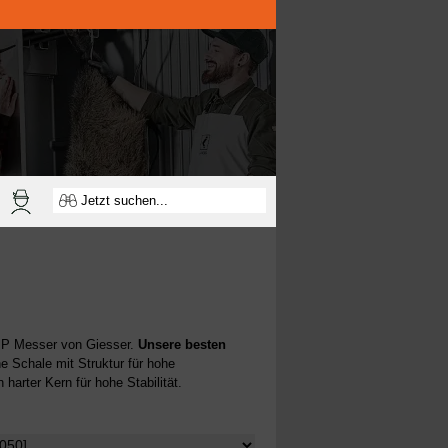
 Messer von Giesser.
Unsere besten
e Schale mit Struktur für hohe
 harter Kern für hohe Stabilität.