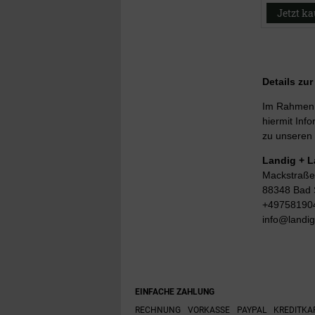
Jetzt k
Details zu
Im Rahmen d
hiermit Info
zu unseren 
Landig + 
Mackstraße
88348 Bad 
+49758190
info@landi
EINFACHE ZAHLUNG
RECHNUNG
VORKASSE
PAYPAL
KREDITKA