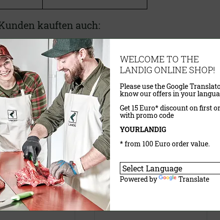
Kunden kauften auch:
rkmesser Set PRIME-GRIP
Magnetleiste für Messer
WELCOME TO THE
LANDIG ONLINE SHOP!
Please use the Google Translato
know our offers in your langua
Get 15 Euro* discount on first o
with promo code
YOURLANDIG
* from 100 Euro order value.
VP)
12,00 €
(UVP)
Powered by
Translate
ab
10,95 €
wSt.
exkl.
Versandkosten
inklusive MwSt.
exkl.
Versandkosten