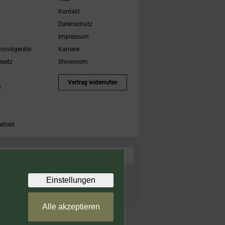
Kontakt
Datenschutz
Impressum
tronikgeräte
Karriere
esetz
Showroom
Vertrag widerrufen
h
eiheit
 Zubehörartikel. Nicht einlösbar auf bereits rabattierte
Einstellungen
Alle akzeptieren