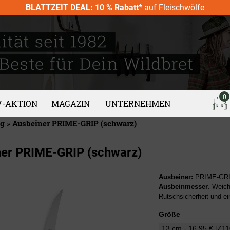
BLATTZEIT DEAL: 10 % Rabatt*
auf
Fleischwölfe
0
V-AKTION
MAGAZIN
UNTERNEHMEN
ng
»
Ausbeiner PRIME-GRIP (schwarz)
er PRIME-GRIP (schwarz)
Ausbeiner:
PRIME-GRIP
Ausbeinmesser
. Weich
Rutschsicherheit und ein
Größe