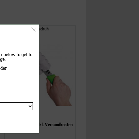
Schnittschutzhandschuh
r below to get to
ge.
rder
15,50 €
(UVP)
ab
14,95 €
inklusive MwSt.
exkl.
Versandkosten