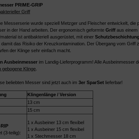
messer
PRIME-GRIP
akterieller Griff
e Messerserie wurde speziell Metzger und Fleischer entwickelt, die
r in der Hand arbeiten. Der ergonomisch geformte
Griff
aus einem
material ist antibakteriell ausgerüstet, mit einer
Schutzbeschichtung 
t damit das Risiko der Kreuzkontamination.
Der Übergang vom Griff z
fen der Klinge sehr einfach macht.
en Ausbeinmesser
im Landig-Lieferprogramm! Alle Ausbeinmesser 
 gebogene Klinge
.
se beliebten Messer sind jetzt auch im
3er SparSet
lieferbar!
ung
Klingenlänge / Version
13 cm
15 cm
1 x Ausbeiner 13 cm flexibel
RIP
1 x Ausbeiner 15 cm flexibel
(3-teilig):
1 x Stechmesser 18 cm