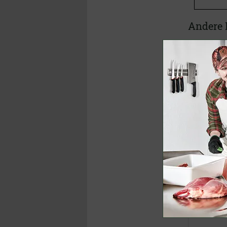
Andere 
Profi Zerwi
(3-teilig)
61,95 €
(U
45,00 €
inklusive M