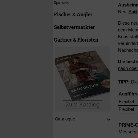
Sparsets
Ausbein
Neu:
Antib
Fischer & Angler
Diese neu
Selbstvermarkter
dem Messe
Kunststoff
Gärtner & Floristen
verhinder
Nachschär
Die best
nach oben
TIPP:
Die
Ausführ
Flexibel
Flexibel
Catalogue
PRIME-G
Messerset 