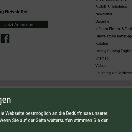
Bestell- & Lieferinfos
ig Newsletter
Newsletter
Garantie
Jetzt Anmelden
Infos zu Elektro- & Elek
Hinweis zum Batterieg
Katalog
Landig Catalog Englis
Sitemap
Videos
Erklärung zur Barrierefr
 möglich. Nicht mit anderen Gutscheinaktionen kombinierbar. Nur gültig für Fleischwölfe und ausgewählte
gen
osten
G:
LAVA - Vakuumiergeräte
|
DRY AGER - Reifeschränke
|
VIESSMANN - Kühlzellen
ie Webseite bestmöglich an die Bedürfnisse unserer
enn Sie auf der Seite weitersurfen stimmen Sie der