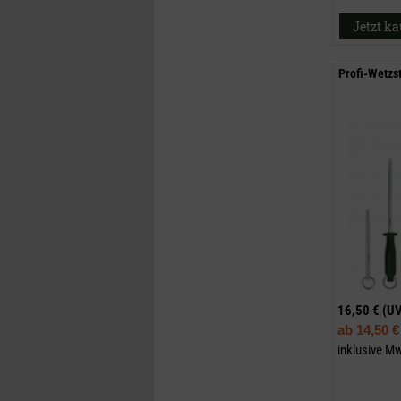
Jetzt k
Profi-Wetzs
16,50 €
(U
ab
14,50 €
inklusive M