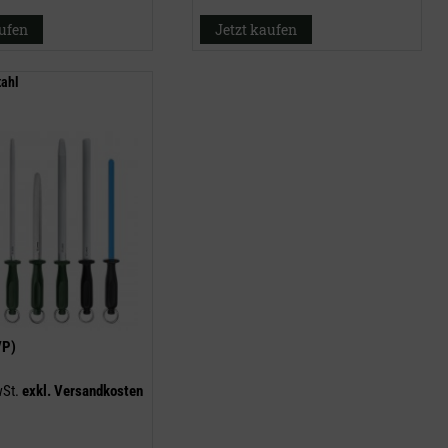
aufen
Jetzt kaufen
tahl
VP)
wSt.
exkl.
Versandkosten