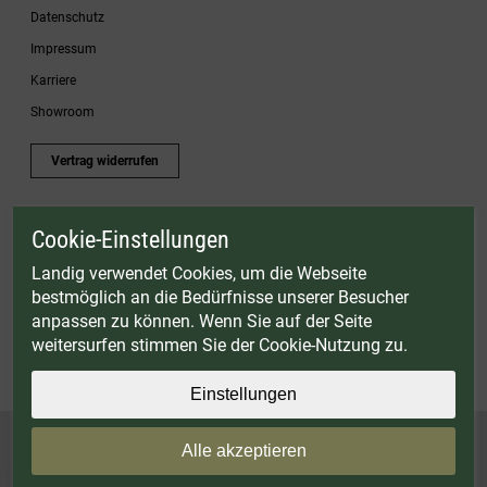
Datenschutz
Impressum
Karriere
Showroom
Vertrag widerrufen
Cookie-Einstellungen
* Gültig bis einschließlich 17.08.2026. Keine Barauszahlung möglich. Nicht mit
anderen Gutscheinaktionen kombinierbar. Nur gültig für Fleischwölfe und ausgewählte
Landig verwendet Cookies, um die Webseite
Zubehörartikel. Nicht einlösbar auf bereits rabattierte Sets.
bestmöglich an die Bedürfnisse unserer Besucher
© Landig 1982-2026 (44 Jahre Qualität)
anpassen zu können. Wenn Sie auf der Seite
Alle Preise inkl. gesetzl. Mehrwertsteuer, zuzüglich Versandkosten
weitersurfen stimmen Sie der Cookie-Nutzung zu.
Weitere Marken oder Shops der Landig + Lava GmbH & Co. KG:
LAVA - Vakuumiergeräte
|
DRY AGER - Reifeschränke
|
VIESSMANN - Kühlzellen
Einstellungen
Alle akzeptieren