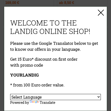
169,00 €
ab
8,50 €
inklusive MwSt.
exkl.
inklusive MwSt.
exkl.
Versandkosten
Versandkosten
Jetzt kaufen
Jetzt kaufen
WELCOME TO THE
LANDIG ONLINE SHOP!
Handwaschbecken Edelstahl
Fliegenvernichter für die
Wildkammer
Please use the Google Translator below to get
to know our offers in your language.
Get 15 Euro* discount on first order
with promo code
YOURLANDIG
927,00 €
(UVP)
ab
69,50 €
* from 100 Euro order value.
ab
590,75 €
inklusive MwSt.
exkl.
inklusive MwSt.
exkl.
Versandkosten
Versandkosten
Powered by
Translate
Jetzt kaufen
Jetzt kaufen