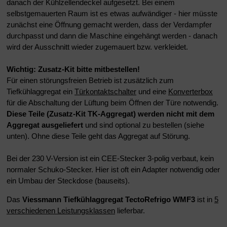
danach der Kühlzellendeckel aufgesetzt. Bei einem
selbstgemauerten Raum ist es etwas aufwändiger - hier müsste
zunächst eine Öffnung gemacht werden, dass der Verdampfer
durchpasst und dann die Maschine eingehängt werden - danach
wird der Ausschnitt wieder zugemauert bzw. verkleidet.
Wichtig: Zusatz-Kit bitte mitbestellen!
Für einen störungsfreien
Betrieb ist zusätzlich zum
Tiefkühlaggregat ein
Türkontaktschalter
und eine
Konverterbox
für die Abschaltung der Lüftung beim Öffnen der Türe notwendig.
Diese Teile (Zusatz-Kit TK-Aggregat) werden nicht mit dem
Aggregat ausgeliefert
und sind
optional zu bestellen (siehe
unten). Ohne diese Teile geht das Aggregat auf Störung.
Bei der 230 V-Version ist ein CEE-Stecker 3-polig verbaut, kein
normaler Schuko-Stecker. Hier ist oft ein Adapter notwendig oder
ein Umbau der Steckdose (bauseits).
Das
Viessmann Tiefkühlaggregat
TectoRefrigo WMF3
ist in
5
verschiedenen Leistungsklassen
lieferbar.