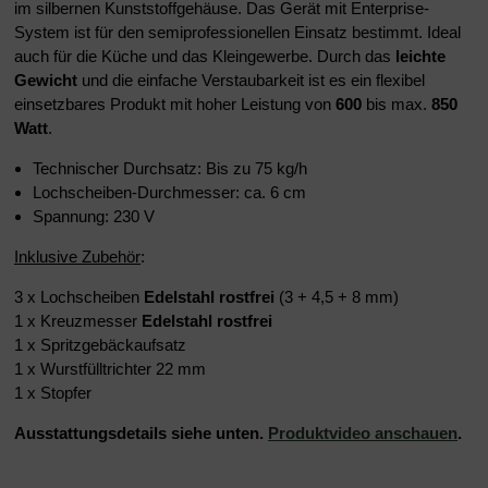
im silbernen Kunststoffgehäuse. Das Gerät mit Enterprise-
System ist für den semiprofessionellen Einsatz bestimmt. Ideal
auch für die Küche und das Kleingewerbe. Durch das
leichte
Gewicht
und die einfache Verstaubarkeit ist es ein flexibel
einsetzbares Produkt mit hoher Leistung von
600
bis max.
850
Watt
.
Technischer Durchsatz: Bis zu 75 kg/h
Lochscheiben-Durchmesser: ca. 6 cm
Spannung: 230 V
Inklusive Zubehör
:
3 x Lochscheiben
Edelstahl rostfrei
(3 + 4,5 + 8 mm)
1 x Kreuzmesser
Edelstahl rostfrei
1 x Spritzgebäckaufsatz
1 x Wurstfülltrichter 22 mm
1 x Stopfer
Ausstattungsdetails siehe unten.
Produktvideo anschauen
.