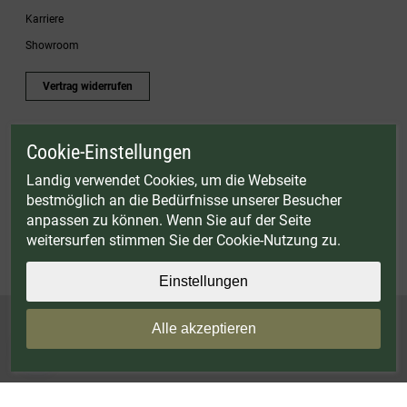
Karriere
Showroom
Vertrag widerrufen
Cookie-Einstellungen
* Gültig bis einschließlich 17.08.2026. Keine Barauszahlung möglich. Nicht mit
anderen Gutscheinaktionen kombinierbar. Nur gültig für Fleischwölfe und ausgewählte
Landig verwendet Cookies, um die Webseite
Zubehörartikel. Nicht einlösbar auf bereits rabattierte Sets.
bestmöglich an die Bedürfnisse unserer Besucher
© Landig 1982-2026 (44 Jahre Qualität)
anpassen zu können. Wenn Sie auf der Seite
Alle Preise inkl. gesetzl. Mehrwertsteuer, zuzüglich Versandkosten
weitersurfen stimmen Sie der Cookie-Nutzung zu.
Weitere Marken oder Shops der Landig + Lava GmbH & Co. KG:
LAVA - Vakuumiergeräte
|
DRY AGER - Reifeschränke
|
VIESSMANN - Kühlzellen
Einstellungen
Alle akzeptieren