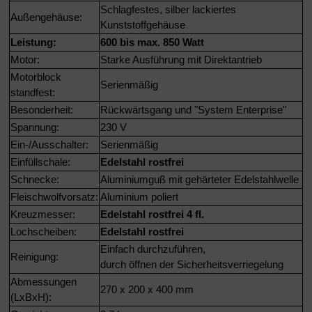
Schlagfestes, silber lackiertes
Außengehäuse:
Kunststoffgehäuse
Leistung:
600 bis max. 850 Watt
Motor:
Starke Ausführung mit Direktantrieb
Motorblock
Serienmäßig
standfest:
Besonderheit:
Rückwärtsgang und "System Enterprise"
Spannung:
230 V
Ein-/Ausschalter:
Serienmäßig
Einfüllschale:
Edelstahl rostfrei
Schnecke:
Aluminiumguß mit gehärteter Edelstahlwelle
Fleischwolfvorsatz:
Aluminium poliert
Kreuzmesser:
Edelstahl rostfrei 4 fl.
Lochscheiben:
Edelstahl rostfrei
Einfach durchzuführen,
Reinigung:
durch öffnen der Sicherheitsverriegelung
Abmessungen
270 x 200 x 400 mm
(LxBxH):