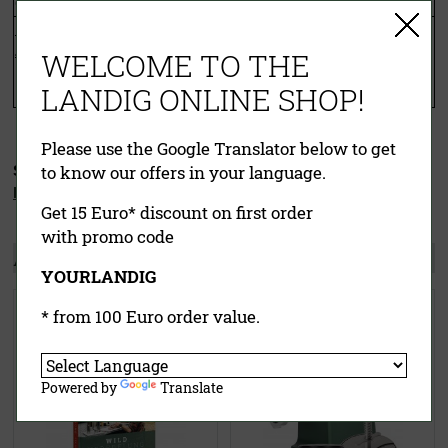
Gewicht:
3,7 kg
Inklusive
3 x
Lochscheiben
Edelstahl rostfrei
(3 +
Zubehör:
4,5 + 8 mm) + Spritzgebäckaufsatz
WELCOME TO THE
1 x Wurstfüllset
LANDIG ONLINE SHOP!
1 x Stopfer
Please use the Google Translator below to get
to know our offers in your language.
Service & Downloads:
Rezeptheft
Get 15 Euro* discount on first order
with promo code
Andere Kunden kauften auch:
YOURLANDIG
Landig Buch Wildveredelung
Wildburger Set
* from 100 Euro order value.
Powered by
Translate