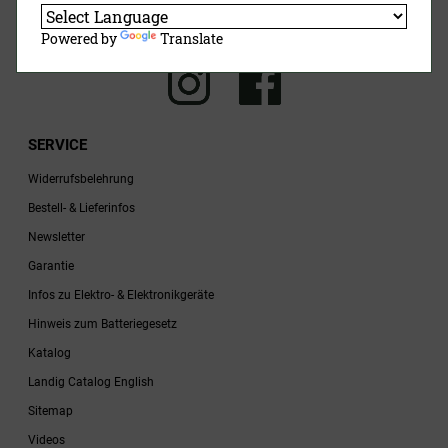
Jetzt Anmelden
Powered by
Translate
SERVICE
Widerrufsbelehrung
Bestell- & Lieferinfos
Newsletter
Garantie
Infos zu Elektro- & Elektronikgeräte
Hinweis zum Batteriegesetz
Katalog
Landig Catalog English
Sitemap
Videos