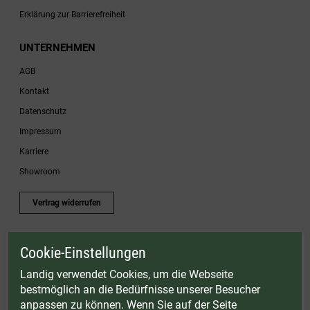
Erklärung zur Barrierefreiheit
UNTERNEHMEN
AGB
Kontakt
Datenschutz
Impressum
Karriere
Showroom
Vertrag widerrufen
Cookie-Einstellungen
* Gültig bis einschließlich 17.08.2026. Keine Barauszahlung möglich. Nicht mit
anderen Gutscheinaktionen kombinierbar. Nur gültig für Fleischwölfe und ausgewählte
Landig verwendet Cookies, um die Webseite
Zubehörartikel. Nicht einlösbar auf bereits rabattierte Sets.
bestmöglich an die Bedürfnisse unserer Besucher
© Landig 1982-2026 (44 Jahre Qualität)
anpassen zu können. Wenn Sie auf der Seite