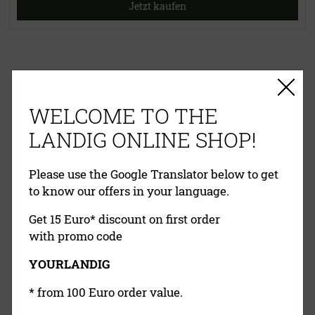
Jetzt kaufen
EINFACHE ZAHLUNG
WELCOME TO THE
RECHNUNG
VORKASSE
PAYPAL
KREDITKARTE
NACHNAHME
LANDIG ONLINE SHOP!
Please use the Google Translator below to get
to know our offers in your language.
Get 15 Euro* discount on first order
with promo code
YOURLANDIG
Landig Newsletter
* from 100 Euro order value.