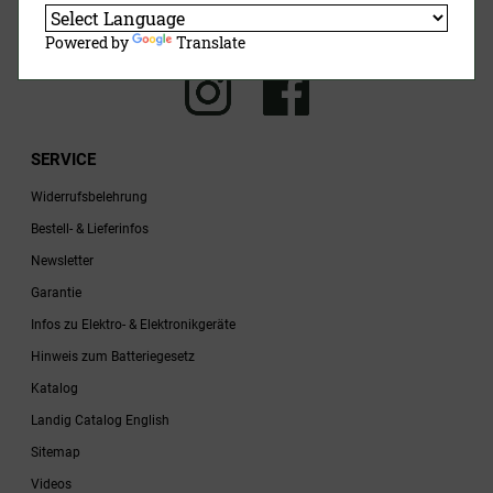
Jetzt Anmelden
Powered by
Translate
SERVICE
Widerrufsbelehrung
Bestell- & Lieferinfos
Newsletter
Garantie
Infos zu Elektro- & Elektronikgeräte
Hinweis zum Batteriegesetz
Katalog
Landig Catalog English
Sitemap
Videos