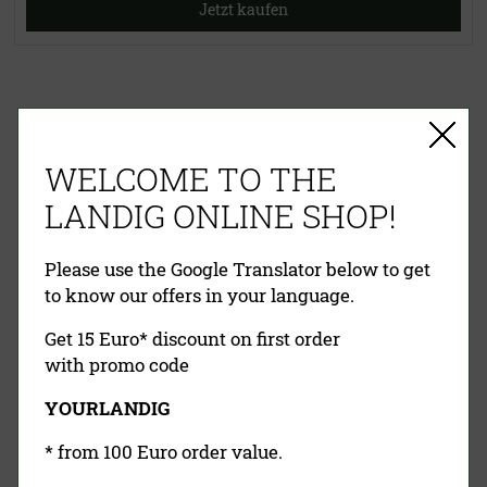
Jetzt kaufen
EINFACHE ZAHLUNG
WELCOME TO THE
RECHNUNG
VORKASSE
PAYPAL
KREDITKARTE
NACHNAHME
LANDIG ONLINE SHOP!
Please use the Google Translator below to get
to know our offers in your language.
Get 15 Euro* discount on first order
with promo code
YOURLANDIG
Landig Newsletter
* from 100 Euro order value.