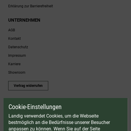
Erklärung zur Barrierefreiheit
UNTERNEHMEN
AGB
Kontakt
Datenschutz
Impressum
Karriere
Showroom
Vertrag widerrufen
Cookie-Einstellungen
* Gültig bis einschließlich 17.08.2026. Keine Barauszahlung möglich. Nicht mit
anderen Gutscheinaktionen kombinierbar. Nur gültig für Fleischwölfe und ausgewählte
Landig verwendet Cookies, um die Webseite
Zubehörartikel. Nicht einlösbar auf bereits rabattierte Sets.
bestmöglich an die Bedürfnisse unserer Besucher
© Landig 1982-2026 (44 Jahre Qualität)
anpassen zu können. Wenn Sie auf der Seite