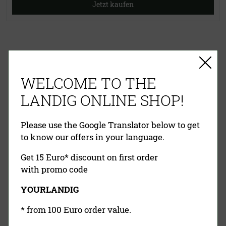
Jetzt kaufen
EINFACHE ZAHLUNG
WELCOME TO THE
RECHNUNG
VORKASSE
PAYPAL
KREDITKARTE
NACHNAHME
LANDIG ONLINE SHOP!
Please use the Google Translator below to get
to know our offers in your language.
Get 15 Euro* discount on first order
with promo code
YOURLANDIG
Landig Newsletter
* from 100 Euro order value.