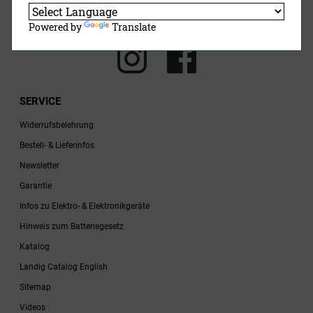
Jetzt Anmelden
Powered by
Translate
SERVICE
Widerrufsbelehrung
Bestell- & Lieferinfos
Newsletter
Garantie
Infos zu Elektro- & Elektronikgeräte
Hinweis zum Batteriegesetz
Katalog
Landig Catalog English
Sitemap
Videos