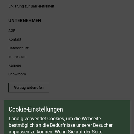
Erklärung zur Barrierefreiheit
UNTERNEHMEN
AGB
Kontakt
Datenschutz
Impressum
Karriere
Showroom
Vertrag widerrufen
Cookie-Einstellungen
* Gültig bis einschließlich 17.08.2026. Keine Barauszahlung möglich. Nicht mit
anderen Gutscheinaktionen kombinierbar. Nur gültig für Fleischwölfe und ausgewählte
Landig verwendet Cookies, um die Webseite
Zubehörartikel. Nicht einlösbar auf bereits rabattierte Sets.
bestmöglich an die Bedürfnisse unserer Besucher
© Landig 1982-2026 (44 Jahre Qualität)
anpassen zu können. Wenn Sie auf der Seite