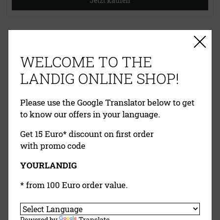
Jetzt kaufen
EINFACHE ZAHLUNG
WELCOME TO THE
RECHNUNG
VORKASSE
PAYPAL
LANDIG ONLINE SHOP!
KREDITKARTE
NACHNAHME
Please use the Google Translator below to get
to know our offers in your language.
Get 15 Euro* discount on first order
with promo code
YOURLANDIG
Landig Newsletter
* from 100 Euro order value.
Jetzt Anmelden
Powered by
Translate