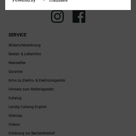
SERVICE
Widerrufsbelehrung
Bestell- & Lieferinfos
Newsletter
Garantie
Infos zu Elektro- & Elektronikgeräte
Hinweis zum Batteriegesetz
Katalog
Landig Catalog English
Sitemap
Videos
Erklärung zur Barrierefreiheit