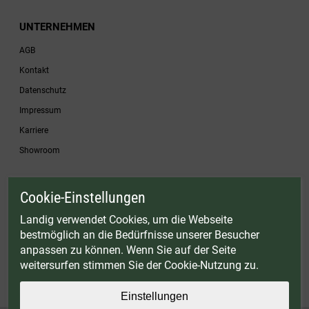
UNTERNEHMEN
AGB
Kontakt
Datenschutz
Impressum
Karriere
Showroom
Cookie-Einstellungen
* Gültig bis einschließlich 17.08.2026. Keine Barauszahlung möglich. Nicht mit
anderen Gutscheinaktionen kombinierbar. Nur gültig für Fleischwölfe und ausgewählte
Landig verwendet Cookies, um die Webseite
Zubehörartikel. Nicht einlösbar auf bereits rabattierte Sets.
bestmöglich an die Bedürfnisse unserer Besucher
© Landig 1982-2026 (44 Jahre Qualität)
anpassen zu können. Wenn Sie auf der Seite
Alle Preise inkl. gesetzl. Mehrwertsteuer, zuzüglich Versandkosten
weitersurfen stimmen Sie der Cookie-Nutzung zu.
Weitere Marken oder Shops der Landig + Lava GmbH & Co. KG:
LAVA - Vakuumiergeräte
|
DRY AGER - Reifeschränke
|
VIESSMANN - Kühlzellen
Einstellungen