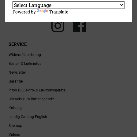
Jetzt Anmelden
Powered by
Translate
SERVICE
Widerrufsbelehrung
Bestell- & Lieferinfos
Newsletter
Garantie
Infos zu Elektro- & Elektronikgeräte
Hinweis zum Batteriegesetz
Katalog
Landig Catalog English
Sitemap
Videos