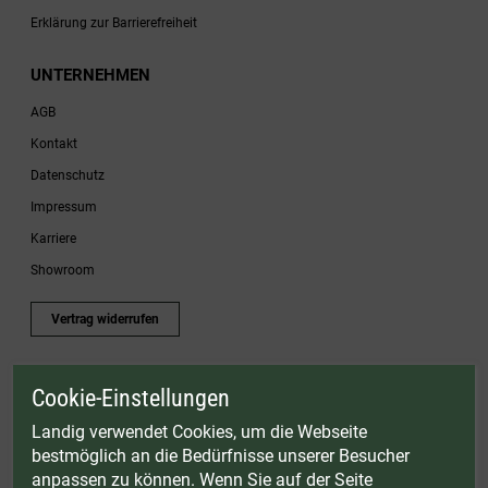
Erklärung zur Barrierefreiheit
UNTERNEHMEN
AGB
Kontakt
Datenschutz
Impressum
Karriere
Showroom
Vertrag widerrufen
Cookie-Einstellungen
* Gültig bis einschließlich 17.08.2026. Keine Barauszahlung möglich. Nicht mit
anderen Gutscheinaktionen kombinierbar. Nur gültig für Fleischwölfe und ausgewählte
Landig verwendet Cookies, um die Webseite
Zubehörartikel. Nicht einlösbar auf bereits rabattierte Sets.
bestmöglich an die Bedürfnisse unserer Besucher
© Landig 1982-2026 (44 Jahre Qualität)
anpassen zu können. Wenn Sie auf der Seite