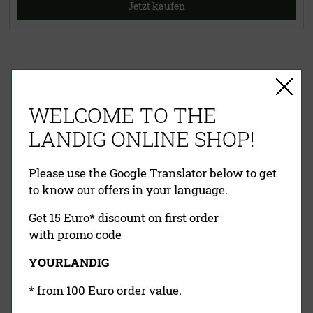
Jetzt kaufen
EINFACHE ZAHLUNG
WELCOME TO THE
RECHNUNG
VORKASSE
PAYPAL
KREDITKARTE
NACHNAHME
LANDIG ONLINE SHOP!
Please use the Google Translator below to get
to know our offers in your language.
Get 15 Euro* discount on first order
with promo code
YOURLANDIG
Landig Newsletter
* from 100 Euro order value.