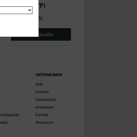
22,00 €
(UVP)
15,00 €
(UVP)
ab
15,95 €
ab
12,95 €
inklusive MwSt.
inklusive MwSt.
Jetzt kaufen
Jetzt kaufen
UNTERNEHMEN
AGB
Kontakt
Datenschutz
Impressum
tronikgeräte
Karriere
esetz
Showroom