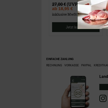
27,00 €
(UVP)
ab
18,95 €
inklusive MwSt.
Jetzt kaufen
EINFACHE ZAHLUNG
RECHNUNG
VORKASSE
PAYPAL
KREDITKA
Land