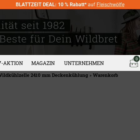
BLATTZEIT DEAL: 10 % Rabatt*
auf
Fleischwölfe
0
V-AKTION
MAGAZIN
UNTERNEHMEN
ildkühlzelle 2410 mm Deckenkühlung
»
Warenkorb