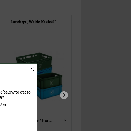
Landigs „Wilde Kiste®“
Schwarz & Wild -
Schutzhandschuhe
r below to get to
ge.
rder
Ausführung
Größe