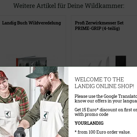
Weitere Artikel für Deine Wildkammer:
Landig Buch Wildveredelung
Profi Zerwirkmesser Set
PRIME-GRIP (4-teilig)
WELCOME TO THE
LANDIG ONLINE SHOP!
Please use the Google Translato
know our offers in your langua
Get 15 Euro* discount on first o
with promo code
Ausgabe
YOURLANDIG
* from 100 Euro order value.