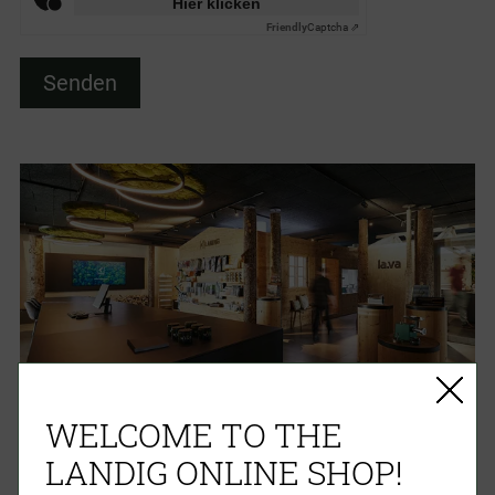
Hier klicken
Friendly
Captcha ⇗
WELCOME TO THE
Landig Showroom
LANDIG ONLINE SHOP!