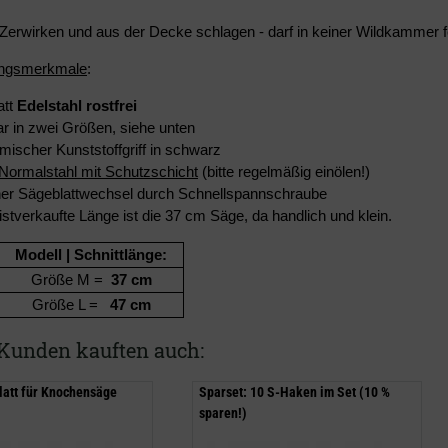
s Zerwirken und aus der Decke schlagen - darf in keiner Wildkammer f
ungsmerkmale
:
att
Edelstahl rostfrei
ar in zwei Größen, siehe unten
ischer Kunststoffgriff in schwarz
Normalstahl mit Schutzschicht
(bitte regelmäßig einölen!)
her Sägeblattwechsel durch Schnellspannschraube
stverkaufte Länge ist die 37 cm Säge, da handlich und klein.
Modell | Schnittlänge:
Größe M =
37 cm
Größe L =
47 cm
Kunden kauften auch:
latt für Knochensäge
Sparset: 10 S-Haken im Set (10 %
sparen!)