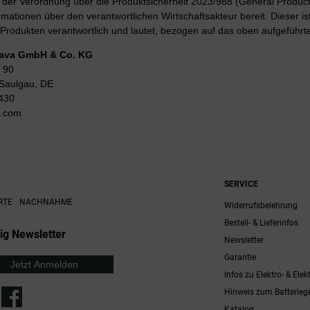
er Verordnung über die Produktsicherheit 2023/988 (General Product 
rmationen über den verantwortlichen Wirtschaftsakteur bereit. Dieser is
Produkten verantwortlich und lautet, bezogen auf das oben aufgeführte
Lava GmbH & Co. KG
 90
Saulgau, DE
430
g.com
SERVICE
RTE
NACHNAHME
Widerrufsbelehrung
Bestell- & Lieferinfos
ig Newsletter
Newsletter
Garantie
Jetzt Anmelden
Infos zu Elektro- & Elek
Hinweis zum Batterieg
Katalog