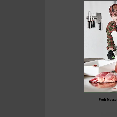
12,50 €
(U
ab
10,95 €
inklusive M
Jetzt k
Profi Messer