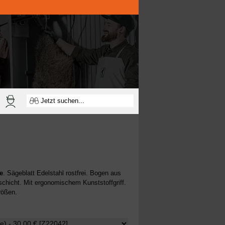
e
. Sägeblatt Edelstahl rostfrei. Bogen aus
chicht. Mit ergonomischem Kunststoffgriff.
rößen.