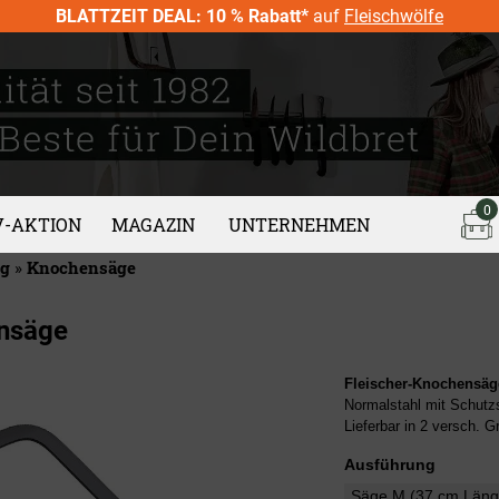
BLATTZEIT DEAL: 10 % Rabatt*
auf
Fleischwölfe
0
V-AKTION
MAGAZIN
UNTERNEHMEN
ng
»
Knochensäge
nsäge
Fleischer-Knochensäg
Normalstahl mit Schutzs
Lieferbar in 2 versch. G
Ausführung