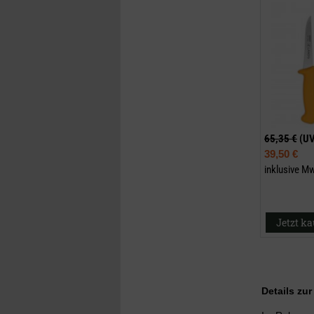
65,35 €
(U
39,50 €
inklusive M
Jetzt k
Details zu