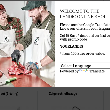
WELCOME TO THE
LANDIG ONLINE SHOP!
Please use the Google Translato
know our offers in your langua
Get 15 Euro* discount on first o
with promo code
YOURLANDIG
VP)
16,65 €
* from 100 Euro order value.
inklusive MwSt.
exkl.
Versandkosten
wSt.
exkl.
Versandkosten
Powered by
Translate
aufen
Jetzt kaufen
set (3-teilig)
Zeigerschnellwaage