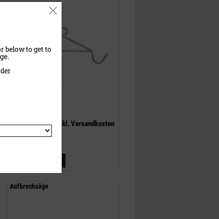
r below to get to
ge.
rder
27,00 €
(UVP)
ab
25,90 €
inklusive MwSt.
exkl.
Versandkosten
Jetzt kaufen
Aufbrechsäge