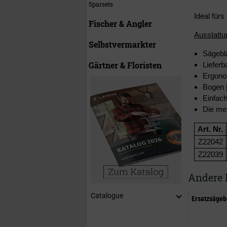
Sparsets
Ideal für
Fischer & Angler
Ausstatt
Selbstvermarkter
Sägebl
Gärtner & Floristen
Lieferb
Ergonom
Bogen
Einfac
Die mei
Art. Nr.
Z22042
Z22039
Andere 
Catalogue
Ersatzsägeb