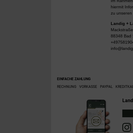
Im Rahmen d
hiermit Info
zu unseren 
Landig + 
Mackstraße
88348 Bad 
+49758190
info@landi
EINFACHE ZAHLUNG
RECHNUNG
VORKASSE
PAYPAL
KREDITKA
Land