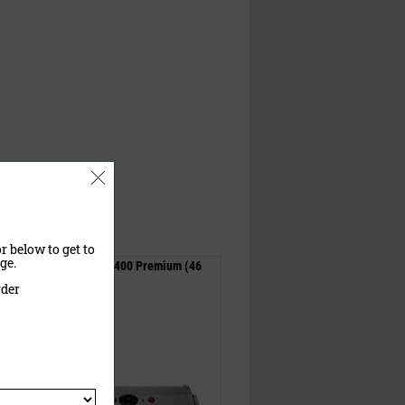
r below to get to
ge.
Vakuumiergerät V.400 Premium (46
cm Schweißbreite)
rder