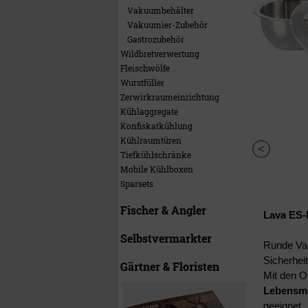
Vakuumbehälter
Vakuumier-Zubehör
Gastrozubehör
Wildbretverwertung
Fleischwölfe
Wurstfüller
Zerwirkraumeinrichtung
Kühlaggregate
Konfiskatkühlung
Kühlraumtüren
Tiefkühlschränke
Mobile Kühlboxen
Sparsets
Fischer & Angler
Lava ES-
Selbstvermarkter
Runde Vak
Sicherheit
Gärtner & Floristen
Mit den O
Lebensmi
geeignet.