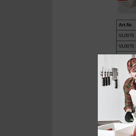
Art.Nr.
VL0075
VL0076
VL0077
Andere 
Vakuum-Fla