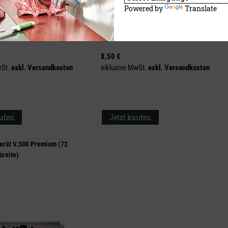
Powered by
Translate
8,50 €
wSt.
exkl.
Versandkosten
inklusive MwSt.
exkl.
Versandkosten
aufen
Jetzt kaufen
rät V.500 Premium (72
reite)