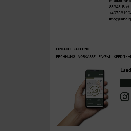
Mackstraße
88348 Bad 
+49758190
info@landi
EINFACHE ZAHLUNG
RECHNUNG
VORKASSE
PAYPAL
KREDITKA
Land