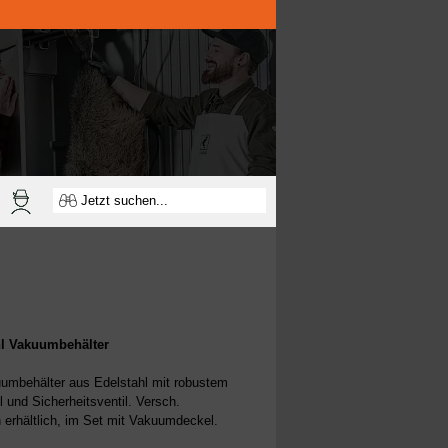
hl Vakuumbehälter
uumbehälter
aus Edelstahl mit
robustem
und Sicherheitsventil. Versch.
erhältlich, im Set mit
Vakuumd
eckel
.