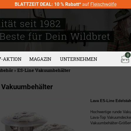
BLATTZEIT DEAL: 10 % Rabatt*
auf
Fleischwölfe
0
V-AKTION
MAGAZIN
UNTERNEHMEN
ubehör
»
ES-Line Vakuumbehälter
 Vakuumbehälter
Lava ES-Line
Edelsta
Hochwertige runde Vak
Lava-Top Vakuumdeckel 
Vakuumbehälter-Größen 