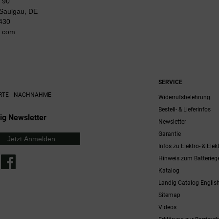
 90
Saulgau, DE
430
g.com
SERVICE
RTE
NACHNAHME
Widerrufsbelehrung
Bestell- & Lieferinfos
ig Newsletter
Newsletter
Garantie
Jetzt Anmelden
Infos zu Elektro- & Elek
Hinweis zum Batterieg
Katalog
Landig Catalog Englis
Sitemap
Videos