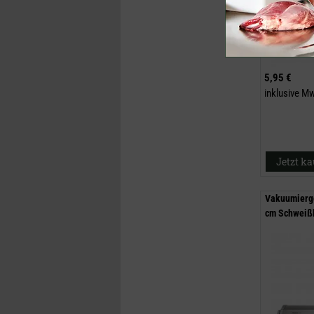
5,95 €
inklusive M
Jetzt k
Vakuumierge
cm Schweißb