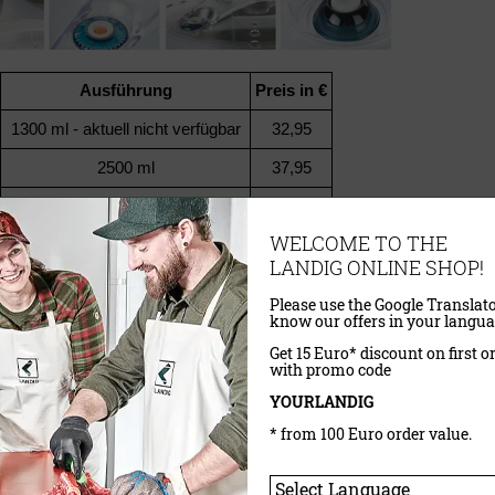
Ausführung
Preis in €
1300 ml - aktuell nicht verfügbar
32,95
2500 ml
37,95
4000 ml
44,95
WELCOME TO THE
LANDIG ONLINE SHOP!
Kunden kauften auch:
Please use the Google Translato
know our offers in your langua
schenverschluss
Lava-Top Vakuumdeckel
Get 15 Euro* discount on first o
with promo code
YOURLANDIG
* from 100 Euro order value.