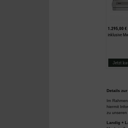
1.295,00 €
inklusive M
Jetzt k
Details zu
Im Rahmen d
hiermit Info
zu unseren 
Landig + 