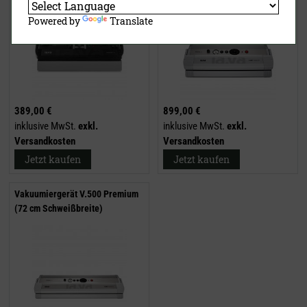
Powered by
Translate
389,00 €
899,00 €
inklusive MwSt.
exkl.
inklusive MwSt.
exkl.
Versandkosten
Versandkosten
Jetzt kaufen
Jetzt kaufen
Vakuumiergerät V.500 Premium
(72 cm Schweißbreite)