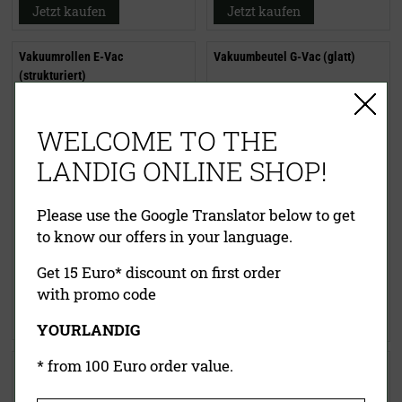
Jetzt kaufen
Jetzt kaufen
Vakuumrollen E-Vac
Vakuumbeutel G-Vac (glatt)
(strukturiert)
WELCOME TO THE
LANDIG ONLINE SHOP!
Please use the Google Translator below to get
to know our offers in your language.
21,50 €
(UVP)
20,50 €
ab
17,95 €
inklusive MwSt.
exkl.
Get 15 Euro* discount on first order
inklusive MwSt.
exkl.
Versandkosten
with promo code
Versandkosten
Jetzt kaufen
Jetzt kaufen
YOURLANDIG
* from 100 Euro order value.
Vakuumiergerät V.200 Premium
Vakuumiergerät V.400 Premium
X
(46 cm Schweißbreite)