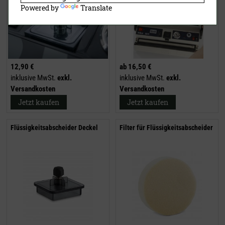
Powered by
Translate
12,90 €
ab
16,50 €
inklusive MwSt.
exkl.
inklusive MwSt.
exkl.
Versandkosten
Versandkosten
Jetzt kaufen
Jetzt kaufen
Flüssigkeitsabscheider Deckel
Filter für Flüssigkeitsabscheider