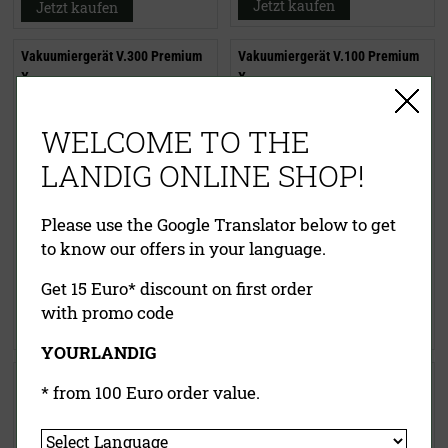
Jetzt kaufen
Jetzt kaufen
Vakuumiergerät V.300 Premium
Vakuumiergerät V.100 Premium
X
X
WELCOME TO THE
LANDIG ONLINE SHOP!
Please use the Google Translator below to get
to know our offers in your language.
449,00 €
319,00 €
inklusive MwSt.
exkl.
inklusive MwSt.
exkl.
Get 15 Euro* discount on first order
Versandkosten
Versandkosten
with promo code
Jetzt kaufen
Jetzt kaufen
YOURLANDIG
Vakuum-Druckregulierung L+
Hartgummi Schweißband
* from 100 Euro order value.
(für ein sanftes Vakuum)