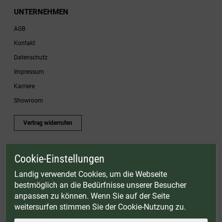
UNTERNEHMEN
AGB
Kontakt
Datenschutz
Impressum
Karriere
Showroom
Vertrag widerrufen
Cookie-Einstellungen
* Gültig bis einschließlich 17.08.2026. Keine Barauszahlung möglich. Nicht mit
anderen Gutscheinaktionen kombinierbar. Nur gültig für Fleischwölfe und ausgewählte
Landig verwendet Cookies, um die Webseite
Zubehörartikel. Nicht einlösbar auf bereits rabattierte Sets.
bestmöglich an die Bedürfnisse unserer Besucher
© Landig 1982-2026 (44 Jahre Qualität)
anpassen zu können. Wenn Sie auf der Seite
Alle Preise inkl. gesetzl. Mehrwertsteuer, zuzüglich Versandkosten
weitersurfen stimmen Sie der Cookie-Nutzung zu.
Weitere Marken oder Shops der Landig + Lava GmbH & Co. KG:
LAVA - Vakuumiergeräte
|
DRY AGER - Reifeschränke
|
VIESSMANN - Kühlzellen