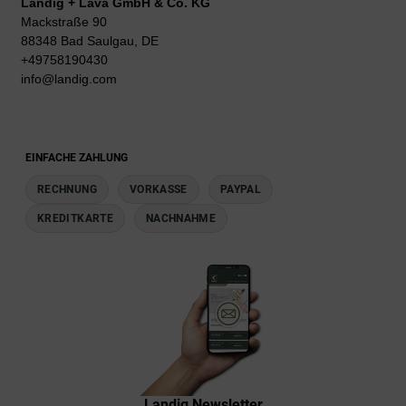
Landig + Lava GmbH & Co. KG
Mackstraße 90
88348 Bad Saulgau, DE
+49758190430
info@landig.com
EINFACHE ZAHLUNG
RECHNUNG
VORKASSE
PAYPAL
KREDITKARTE
NACHNAHME
Landig Newsletter