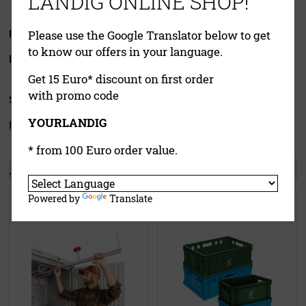
LANDIG ONLINE SHOP!
Please use the Google Translator below to get
Lieferbar in der Ausführung:
to know our offers in your language.
Eissilber
(innen weiß)
Get 15 Euro* discount on first order
with promo code
Service & Downloads:
YOURLANDIG
Bedienungsanleitung Wildkühlschrank
* from 100 Euro order value.
Andere Kunden kauften auch:
Powered by
Translate
Landig Flex-Rohrbahnsystem
Landigs „Wilde Kiste®“
(für Neugeräte!)