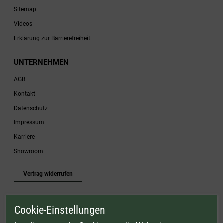
Sitemap
Videos
Erklärung zur Barrierefreiheit
UNTERNEHMEN
AGB
Kontakt
Datenschutz
Impressum
Karriere
Showroom
Vertrag widerrufen
Cookie-Einstellungen
* Gültig bis einschließlich 17.08.2026. Keine Barauszahlung möglich. Nicht mit
anderen Gutscheinaktionen kombinierbar. Nur gültig für Fleischwölfe und ausgewählte