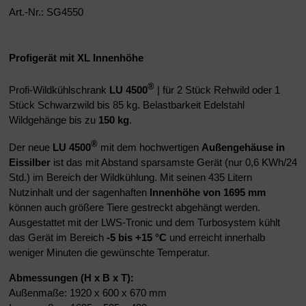
Art.-Nr.: SG4550
Profigerät mit XL Innenhöhe
®
Profi-Wildkühlschrank
LU 4500
| für 2 Stück Rehwild oder 1
Stück Schwarzwild bis 85 kg. Belastbarkeit Edelstahl
Wildgehänge bis zu
150 kg
.
®
Der neue
LU 4500
mit dem hochwertigen
Außengehäuse in
Eissilber
ist das mit Abstand sparsamste Gerät (nur 0,6 KWh/24
Std.) im Bereich der Wildkühlung. Mit seinen 435 Litern
Nutzinhalt und der sagenhaften
Innenhöhe von 1695 mm
können auch größere Tiere gestreckt abgehängt werden.
Ausgestattet mit der LWS-Tronic und dem Turbosystem kühlt
das Gerät im Bereich
-5 bis +15 °C
und erreicht innerhalb
weniger Minuten die gewünschte Temperatur.
Abmessungen (H x B x T):
Außenmaße: 1920 x 600 x 670 mm