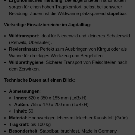
Ergonomisches Handling
: Die abgerundeten Handmulden
sorgen für einen hohen Tragekomfort, selbst bei schwerer
Beladung. Zudem ist die Wildwanne platzsparend
stapelbar
.
Vielseitige Einsatzbereiche im Jagdalltag:
Wildtransport
: Ideal für Niederwild und kleineres Schalenwild
(Rehwild, Überläufer).
Reviereinsatz
: Perfekt zum Ausbringen von Kirrgut oder als
Wanne für dreckiges Werkzeug und Bergehilfen.
Wildbrethygiene
: Sicherer Transport von Fleischteilen nach
dem Zerwirken.
Technische Daten auf einen Blick:
Abmessungen
:
Innen
: 620 x 350 x 195 mm (LxBxH)
Außen
: 755 x 470 x 200 mm (LxBxH)
Inhalt
: 50 l
Material
: Hochwertiger, lebensmittelechter Kunststoff (Grün)
Tragkraft
: bis 100 kg
Besonderheit
: Stapelbar, bruchfest, Made in Germany