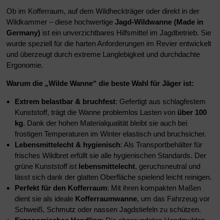
Ob im Kofferraum, auf dem Wildheckträger oder direkt in der
Wildkammer – diese hochwertige
Jagd-Wildwanne (Made in
Germany)
ist ein unverzichtbares Hilfsmittel im Jagdbetrieb. Sie
wurde speziell für die harten Anforderungen im Revier entwickelt
und überzeugt durch extreme Langlebigkeit und durchdachte
Ergonomie.
Warum die „Wilde Wanne“ die beste Wahl für Jäger ist:
Extrem belastbar & bruchfest
: Gefertigt aus schlagfestem
Kunststoff, trägt die Wanne problemlos Lasten von
über 100
kg
. Dank der hohen Materialqualität bleibt sie auch bei
frostigen Temperaturen im Winter elastisch und bruchsicher.
Lebensmittelecht & hygienisch
: Als Transportbehälter für
frisches Wildbret erfüllt sie alle hygienischen Standards. Der
grüne Kunststoff ist
lebensmittelecht
, geruchsneutral und
lässt sich dank der glatten Oberfläche spielend leicht reinigen.
Perfekt für den Kofferraum
: Mit ihren kompakten Maßen
dient sie als ideale
Kofferraumwanne
, um das Fahrzeug vor
Schweiß, Schmutz oder nassen Jagdstiefeln zu schützen.