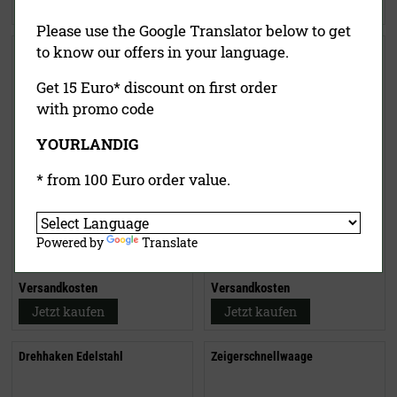
Jetzt kaufen
Jetzt kaufen
Please use the Google Translator below to get
to know our offers in your language.
Spezial-Drehhaken (4-fach)
Wildbergehilfe
Get 15 Euro* discount on first order
with promo code
YOURLANDIG
* from 100 Euro order value.
22,90 €
(UVP)
59,00 €
(UVP)
Powered by
Translate
ab
18,95 €
39,50 €
inklusive MwSt.
exkl.
inklusive MwSt.
exkl.
Versandkosten
Versandkosten
Jetzt kaufen
Jetzt kaufen
Drehhaken Edelstahl
Zeigerschnellwaage