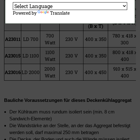
Größe
Abmessunge
Kälte-
Betriebs-
Decken-
Powered by
Translate
Art.Nr.
Modell
Gerät in mm
leistung
spannung
ausschnitt
(B x T x H)
(B x T)
700
780 x 418 x
A23011
LD 700
230 V
400 x 350
Watt
300
1100
800 x 418 x
A23015
LD 1100
230 V
400 x 350
Watt
400
2000
910 x 515 x
A23016
LD 2000
230 V
400 x 450
Watt
400
Bauliche Voraussetzungen für dieses Deckenkühlaggregat
Der Kühlraum muss rundum isoliert sein (min. 8 cm
Sandwich-Elemente)
Die Wandstärke an der Stelle, an der das Aggregat befestigt
werden soll, darf maximal 250 mm betragen
Die Decke, der Boden und auch die Wände müssen isoliert