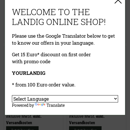
WELCOME TO THE
5.795,00 €
5.795,00 €
LANDIG ONLINE SHOP!
inklusive MwSt.
exkl.
inklusive MwSt.
exkl.
Versandkosten
Versandkosten
Please use the Google Translator below to get
Jetzt kaufen
Jetzt kaufen
to know our offers in your language.
Wildkühlzelle 2110 mm
Wildkühlzelle 2110 mm
Get 15 Euro* discount on first order
Deckenkühlung
Seitenwandkühlung
with promo code
YOURLANDIG
* from 100 Euro order value.
Powered by
Translate
5.595,00 €
5.595,00 €
inklusive MwSt.
exkl.
inklusive MwSt.
exkl.
Versandkosten
Versandkosten