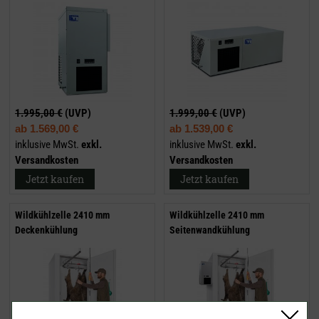
1.995,00 €
(UVP)
1.999,00 €
(UVP)
ab
1.569,00 €
ab
1.539,00 €
inklusive MwSt.
exkl.
inklusive MwSt.
exkl.
Versandkosten
Versandkosten
Jetzt kaufen
Jetzt kaufen
Wildkühlzelle 2410 mm
Wildkühlzelle 2410 mm
Deckenkühlung
Seitenwandkühlung