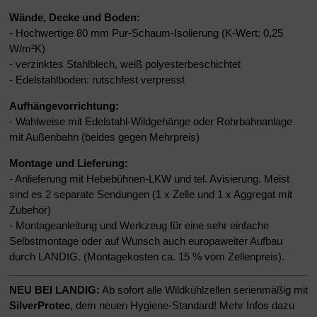
Wände, Decke und Boden:
- Hochwertige 80 mm Pur-Schaum-Isolierung (K-Wert: 0,25
W/m²K)
- verzinktes Stahlblech, weiß polyesterbeschichtet
- Edelstahlboden: rutschfest verpresst
Aufhängevorrichtung:
- Wahlweise mit Edelstahl-Wildgehänge oder Rohrbahnanlage
mit Außenbahn (beides gegen Mehrpreis)
Montage und Lieferung:
-
Anlieferung mit Hebebühnen-LKW und tel. Avisierung. Meist
sind es 2 separate Sendungen (1 x Zelle und 1 x Aggregat mit
Zubehör)
- Montageanleitung und Werkzeug für eine sehr einfache
Selbstmontage oder auf Wunsch auch europaweiter Aufbau
durch LANDIG. (Montagekosten ca. 15 % vom Zellenpreis).
NEU BEI LANDIG:
Ab sofort alle Wildkühlzellen serienmäßig mit
SilverProtec
, dem neuen Hygiene-Standard! Mehr Infos dazu