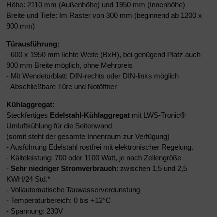
Höhe: 2110 mm (Außenhöhe) und 1950 mm (Innenhöhe)
Breite und Tiefe: Im Raster von 300 mm (beginnend ab 1200 x
900 mm)
Türausführung:
- 600 x 1950 mm lichte Weite (BxH), bei genügend Platz auch
900 mm Breite möglich, ohne Mehrpreis
- Mit Wendetürblatt: DIN-rechts oder DIN-links möglich
- Abschließbare Türe und Notöffner
Kühlaggregat:
Steckfertiges
Edelstahl-Kühlaggregat
mit LWS-Tronic®
Umluftkühlung für die Seitenwand
(somit steht der gesamte Innenraum zur Verfügung)
- Ausführung Edelstahl rostfrei mit elektronischer Regelung.
- Kälteleistung: 700 oder 1100 Watt, je nach Zellengröße
-
Sehr niedriger Stromverbrauch
: zwischen 1,5 und 2,5
KWH/24 Std.*
- Vollautomatische Tauwasserverdunstung
- Temperaturbereich: 0 bis +12°C
- Spannung: 230V