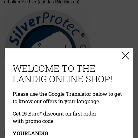
erhalten Sie hier (auf das Bild klicken):
WELCOME TO THE
LANDIG ONLINE SHOP!
Please use the Google Translator below to get
to know our offers in your language.
Get 15 Euro* discount on first order
with promo code
YOURLANDIG
Schneller und einfacher
Aufbau
durch das bewährte