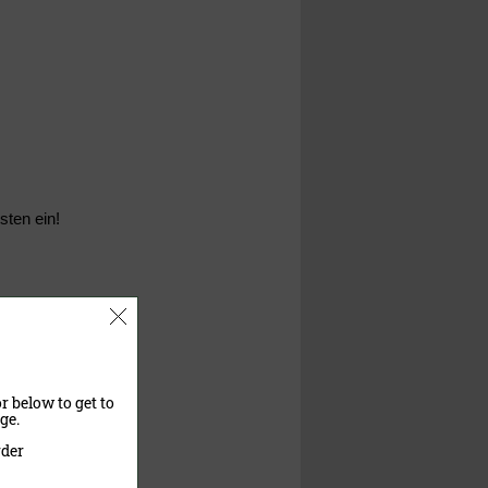
sten ein!
echts serienmäßig)
r below to get to
ge.
rder