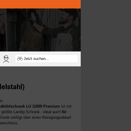
elstahl)
r:
ldkühlschrank
LU 11000
Premium
ist mit
größte Landig Schrank - ideal auch
für
Gerät verfügt über einen Reinigungsablauf
anschluss.