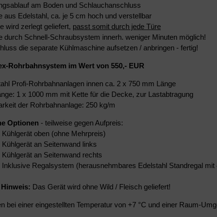
ngsablauf am Boden und Schlauchanschluss
e aus Edelstahl, ca. je 5 cm hoch und verstellbar
 wird zerlegt geliefert,
passt somit durch jede Türe
 durch Schnell-Schraubsystem innerh. weniger Minuten möglich!
luss die separate Kühlmaschine aufsetzen / anbringen - fertig!
lex-Rohrbahnsystem im Wert von 550,- EUR
tahl Profi-Rohrbahnanlagen innen ca. 2 x 750 mm Länge
nge: 1 x 1000 mm mit Kette für die Decke, zur Lastabtragung
arkeit der Rohrbahnanlage: 250 kg/m
he Optionen
- teilweise gegen Aufpreis:
Kühlgerät oben (ohne Mehrpreis)
Kühlgerät an Seitenwand links
Kühlgerät an Seitenwand rechts
Inklusive Regalsystem (herausnehmbares Edelstahl Standregal mit 
 Hinweis:
Das Gerät wird ohne Wild / Fleisch geliefert!
 bei einer eingestellten Temperatur von +7 °C und einer Raum-Um