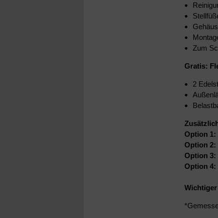
Reinigu
Stellfüß
Gehäuse
Montage
Zum Sch
Gratis: F
2 Edels
Außenlä
Belastb
Zusätzlic
Option 1:
Option 2:
Option 3:
Option 4:
Wichtiger
*Gemessen