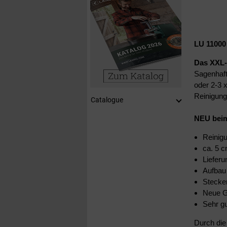
LU 11000
Das XXL-
Sagenhaf
oder 2-3 
Reinigung
Catalogue
NEU beim
Reinig
ca. 5 c
Lieferu
Aufbau
Stecker
Neue Ge
Sehr g
Durch di