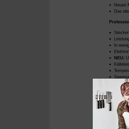
Neues M
Das ide
Professio
Stecker
Leistun
In weni
Elektro
NEU:
Um
Kältele
Tempera
Spannu
Stecker
Vollaut
Belas
Bela
Abmessun
Hinweis: L
Außen: