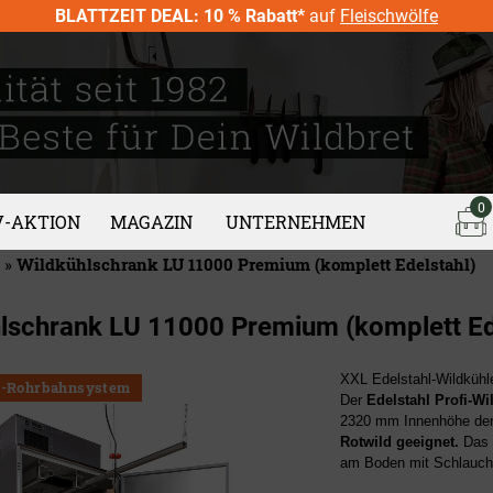
BLATTZEIT DEAL: 10 % Rabatt*
auf
Fleischwölfe
0
V-AKTION
MAGAZIN
UNTERNEHMEN
»
Wildkühlschrank LU 11000 Premium (komplett Edelstahl)
lschrank LU 11000 Premium (komplett Ed
XXL Edelstahl-Wildkühle
ex-Rohrbahnsystem
Der
Edelstahl
Profi-Wi
2320 mm Innenhöhe der 
Rotwild geeignet.
Das 
am Boden mit Schlauch