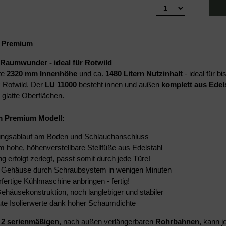
Premium
Raumwunder - ideal für Rotwild
te
2320 mm Innenhöhe
und ca.
1480 Litern Nutzinhalt
- ideal für 
x Rotwild.
Der
LU 11000
besteht innen und außen
komplett aus Edel
 glatte Oberflächen.
 Premium Modell:
ungsablauf am Boden und Schlauchanschluss
m hohe, höhenverstellbare Stellfüße aus Edelstahl
ng erfolgt zerlegt, passt somit durch jede Türe!
 Gehäuse durch Schraubsystem in wenigen Minuten
fertige Kühlmaschine anbringen - fertig!
häusekonstruktion, noch langlebiger und stabiler
ute Isolierwerte dank hoher Schaumdichte
e
2 serienmäßigen
, nach außen verlängerbaren
Rohrbahnen
, kann j