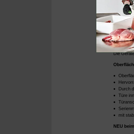
900 x 900
900 x 900
900 x 122
Innen:
800 x 800
Bitte beac
Die Geräte
Oberfläch
Oberflä
Hervorr
Durch d
Türe in
Türansc
Serienm
mit stab
NEU
beim