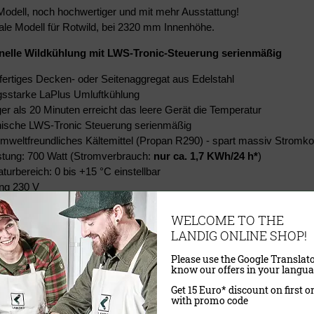
odell, noch hochwertiger und mit mehr Ausstattung!
ale Modell für Rotwild, bei 2320 mm Innenhöhe.
nelle Wildkühlung
mit LWS-Tronic-Steuerung serienmäßig
fertiges Decken- oder Seitenaggregat aus Edelstahl
gsstarke LaPlus Umluftkühlung
ger als 20 Minuten erreicht das leere Gerät die Temperatur
nische LWS-Tronic Steuerung serienmäßig
weltfreundliches Kältemittel (Propan R290) - spart massiv Stromko
istung: 700 Watt (Stromverbrauch:
nur ca. 1,7 KWh/24 h
*
)
turbereich: 0 bis +15 °C einstellbar
ng 230 V
fertige Ausführung
omatische Tauwasserverdunstung und Überlauf
WELCOME TO THE
tbarkeit Edelstahl Wildgehänge
bis zu 350 kg
LANDIG ONLINE SHOP!
(2 Bahnen links und r
stbarkeit Boden
bis zu 100 kg
Please use the Google Translato
know our offers in your langua
gen und Details
Get 15 Euro* discount on first o
ieferung zerlegt, passt somit durch jede Türe!
with promo code