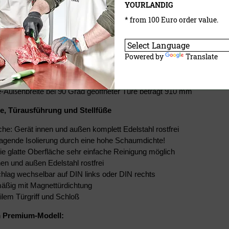
YOURLANDIG
 x 2790 mm (Höhe mit Deckenkühlmaschine)
 x 2490 mm (Höhe ohne Deckenkühlmaschine)
* from 100 Euro order value.
0 x 2490 mm (Breite mit Seitenwandaggregat)
Powered by
Translate
 x
2320 mm
(BxTxH)
hten
:
-Außenbreite bei 90 Grad geöffneter Türe beträgt 910 mm
e, Türausführung und Stellfüße
che: Gerät innen und außen komplett Edelstahl rostfrei
agende Isolierung durch eine hohe Schaumdichte!
ie glatte Oberfläche sehr einfache Reinigung möglich
nen und außen Edelstahl rostfrei
hlag wechselbar auf DIN links oder DIN rechts
äßig mit Magnettürdichtung
ilem Türgriff und Schloß
 Premium-Modell: