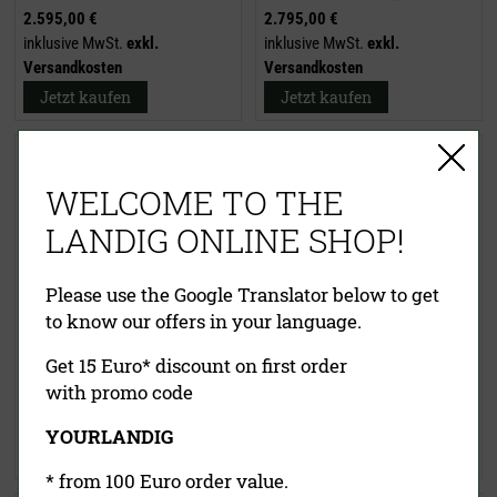
2.595,00 €
2.795,00 €
inklusive MwSt.
exkl.
inklusive MwSt.
exkl.
Versandkosten
Versandkosten
Jetzt kaufen
Jetzt kaufen
Wildkühlschrank LU 10000
Wildkühlschrank LU 11000
Premium (komplett Edelstahl)
Premium (komplett Edelstahl)
WELCOME TO THE
LANDIG ONLINE SHOP!
Please use the Google Translator below to get
to know our offers in your language.
Get 15 Euro* discount on first order
4.395,00 €
4.895,00 €
with promo code
inklusive MwSt.
exkl.
inklusive MwSt.
exkl.
Versandkosten
Versandkosten
YOURLANDIG
Jetzt kaufen
Jetzt kaufen
* from 100 Euro order value.