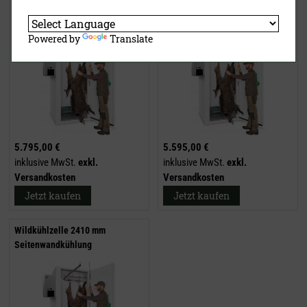
Wildkühlzelle 1960 mm
Wildkühlzelle 2110 mm
Seitenwandkühlung
Seitenwandkühlung
Powered by
Translate
5.795,00 €
5.595,00 €
inklusive MwSt.
exkl.
inklusive MwSt.
exkl.
Versandkosten
Versandkosten
Jetzt kaufen
Jetzt kaufen
Wildkühlzelle 2410 mm
Seitenwandkühlung