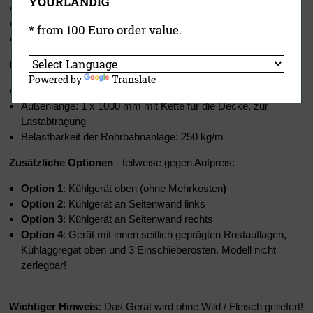
YOURLANDIG
Lieferung Gehäuse erfolgt komplett aufgebaut
Gehäuse wäre auch zerlegbar, passt somit durch jede Türe
* from 100 Euro order value.
Nur noch s
teckerfertige Kühlmaschine anbringen - fertig!
Gratis: Flex-Rohrbahnsystem im Wert von 550,- EUR
Powered by
Translate
2 Edelstahl Rohrbahnanlagen innen ca. 2 x 750 mm Länge
Außenlänge: 1 x 1000 mm mit Kette für die Decke, zur
Lastabtragung
Belastbarkeit der Rohrbahnanlage: 250 kg/m
Zusätzliche Optionen
- teilweise
gegen
Aufpreis:
Option 1
: Kühlgerät oben (ohne Mehrkosten
)
Option 2
: Kühlgerät an Seitenwand links
Option 3
: Kühlgerät an Seitenwand rechts
Option 4
: Gerät mit innen seitlich geprägten Rostauflagen,
Kühlaggregat oben und 3 Einschieberosten. Modell nicht
zerlegbar!
Wichtiger Hinweis:
Das Gerät wird ohne Wild / Fleisch geliefert!