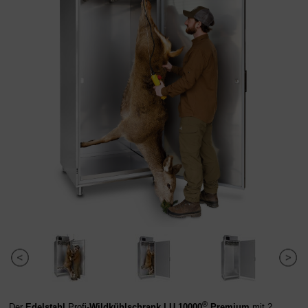
®
Der
Edelstahl
Profi-
Wildkühlschrank
LU 10000
Premium
mit 2