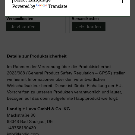
189,00 €
ab
82,95 €
Powered by
Translate
inklusive MwSt.
exkl.
inklusive MwSt.
exkl.
Versandkosten
Versandkosten
Jetzt kaufen
Jetzt kaufen
Details zur Produktsicherheit
Im Rahmen der Verordnung über die Produktsicherheit
2023/988 (General Product Safety Regulation – GPSR) stellen
wir hiermit Informationen über den verantwortlichen
Wirtschaftsakteur bereit. Dieser ist für die Einhaltung der EU-
Vorschriften zu unseren Produkten verantwortlich und lautet,
bezogen auf das oben aufgeführte Hauptprodukt wie folgt:
Landig + Lava GmbH & Co. KG
Mackstraße 90
88348 Bad Saulgau, DE
+49758190430
info@landig.com