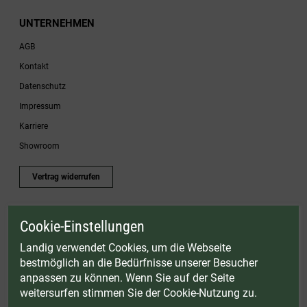
UNTERNEHMEN
AGB
Kontakt
Datenschutz
Impressum
Karriere
Showroom
Vertrag widerrufen
Cookie-Einstellungen
* Gültig bis einschließlich 17.08.2026. Keine Barauszahlung möglich. Nicht mit
anderen Gutscheinaktionen kombinierbar. Nur gültig für Fleischwölfe und ausgewählte
Landig verwendet Cookies, um die Webseite
Zubehörartikel. Nicht einlösbar auf bereits rabattierte Sets.
bestmöglich an die Bedürfnisse unserer Besucher
© Landig 1982-2026 (44 Jahre Qualität)
anpassen zu können. Wenn Sie auf der Seite
Alle Preise inkl. gesetzl. Mehrwertsteuer, zuzüglich Versandkosten
weitersurfen stimmen Sie der Cookie-Nutzung zu.
Weitere Marken oder Shops der Landig + Lava GmbH & Co. KG:
LAVA - Vakuumiergeräte
|