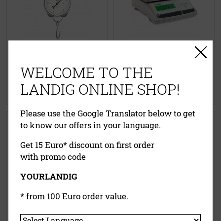
35,90 €
(UVP)
180,00 €
(UVP)
ab
24,95 €
149,00 €
WELCOME TO THE
inklusive MwSt.
exkl.
inklusive MwSt.
exkl.
Versandkosten
Versandkosten
LANDIG ONLINE SHOP!
Jetzt kaufen
Jetzt kaufen
Please use the Google Translator below to get
Preisrechnende Gewürz- &
Premium Hängewaagen 150 kg
to know our offers in your language.
Ladenwaage
oder 300 kg
Get 15 Euro* discount on first order
with promo code
YOURLANDIG
* from 100 Euro order value.
230,00 €
(UVP)
99,00 €
(UVP)