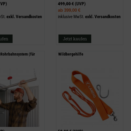
UVP)
499,00 €
(UVP)
ab
399,00 €
wSt.
exkl.
Versandkosten
inklusive MwSt.
exkl.
Versandkosten
aufen
Jetzt kaufen
-Rohrbahnsystem (für
Wildbergehilfe