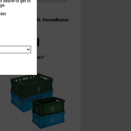
r below to get to
ge.
34,00 €
(UVP)
rder
27,90 €
inklusive MwSt.
exkl.
Versandkosten
Jetzt kaufen
Landigs „Wilde Kiste®“