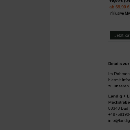
90,00 €
(U
ab
69,90 €
inklusive M
Jetzt k
Details zu
Im Rahmen d
hiermit Info
zu unseren 
Landig + 
Mackstraße
88348 Bad 
+49758190
info@landi