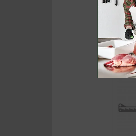
99,00 €
(U
ab
82,95 €
inklusive M
Jetzt k
Premium Wil