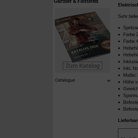
Gärtner & Floristen
Elektrisc
Sehr beli
Spritz
Farbe 2
Farbe 4
Hebehö
Hebehö
Inklusi
Inkl. N
Maße: 
Catalogue
Höhe v
Gewich
Spannu
Befesti
Befest
Lieferba