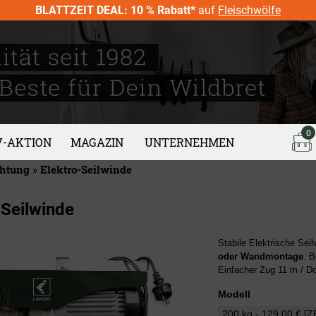
BLATTZEIT DEAL: 10 % Rabatt*
auf
Fleischwölfe
0
V-AKTION
MAGAZIN
UNTERNEHMEN
chtung
»
Elektro-Seilwinde
-Seilwinde
Stabile Elektrische Sei
oder Wandmontage
. B
Einfacher Zug 11 m / Do
Modell