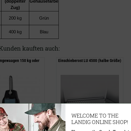
(doppelter
Gehäusefarbe
Zug)
200 kg
Grün
)
400 kg
Blau
)
Kunden kauften auch:
ngewaagen 150 kg oder
Einschieberost LU 4500 (halbe Größe)
WELCOME TO THE
LANDIG ONLINE SHOP!