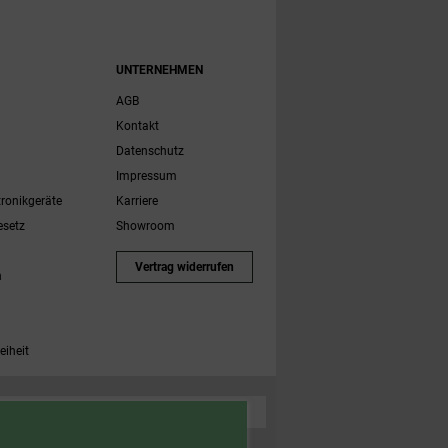
UNTERNEHMEN
AGB
Kontakt
Datenschutz
Impressum
tronikgeräte
Karriere
esetz
Showroom
Vertrag widerrufen
h
eiheit
 Zubehörartikel. Nicht einlösbar auf bereits rabattierte