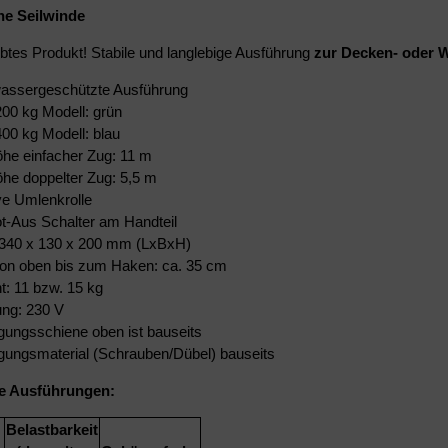
he Seilwinde
ebtes Produkt! Stabile und langlebige Ausführung
zur Decken- oder
wassergeschützte Ausführung
00 kg Modell: grün
00 kg Modell: blau
he einfacher Zug: 11 m
he doppelter Zug: 5,5 m
ve Umlenkrolle
ot-Aus Schalter am Handteil
340 x 130 x 200 mm (LxBxH)
on oben bis zum Haken: ca. 35 cm
t: 11 bzw. 15 kg
ng: 230 V
gungsschiene oben ist bauseits
igungsmaterial (Schrauben/Dübel) bauseits
re Ausführungen:
Belastbarkeit