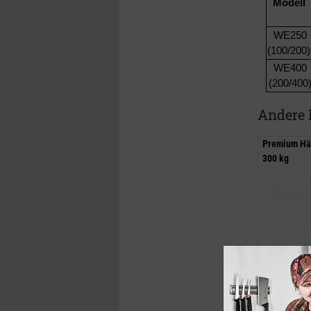
Modell
WE250
(100/200
WE400
(200/400
Andere 
Premium Hä
300 kg