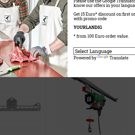
Please use the Google Translato
know our offers in your langua
VP)
28,90 €
(UVP)
Get 15 Euro* discount on first o
21,90 €
with promo code
wSt.
exkl.
Versandkosten
inklusive MwSt.
exkl.
Versandkosten
YOURLANDIG
* from 100 Euro order value.
aufen
Jetzt kaufen
Powered by
Translate
dgalgen Edelstahl
Easy Wild-Transportsystem für
Zerwirkraum