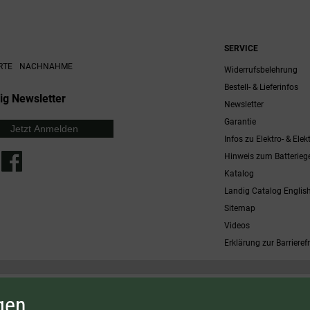
SERVICE
RTE
NACHNAHME
Widerrufsbelehrung
Bestell- & Lieferinfos
ig Newsletter
Newsletter
Garantie
Jetzt Anmelden
Infos zu Elektro- & Elek
Hinweis zum Batterieg
Katalog
Landig Catalog Englis
Sitemap
Videos
Erklärung zur Barrierefr
 möglich. Nicht mit anderen Gutscheinaktionen kombinierbar. Nur gültig für Fleischwölfe und ausgewählte
gen