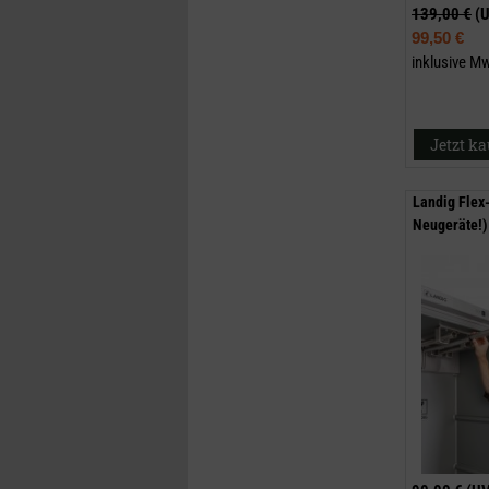
139,00 €
(
99,50 €
inklusive M
Jetzt k
Landig Flex
Neugeräte!)