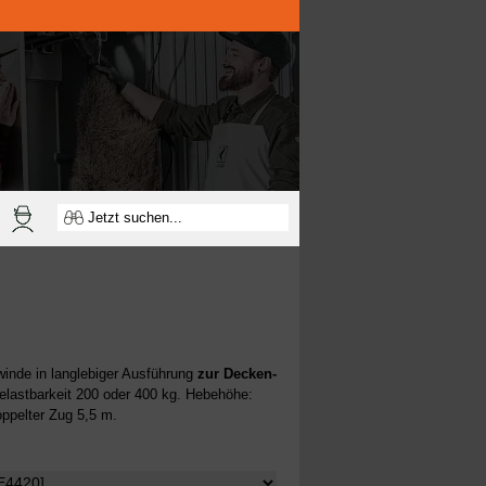
lwinde in langlebiger Ausführung
zur Decken-
elastbarkeit 200 oder 400 kg. Hebehöhe:
ppelter Zug 5,5 m.