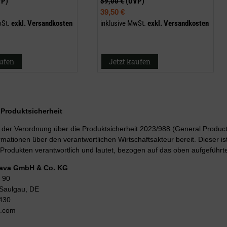
VP)
59,00 €
(UVP)
39,50 €
wSt.
exkl.
Versandkosten
inklusive MwSt.
exkl.
Versandkosten
aufen
Jetzt kaufen
r Produktsicherheit
er Verordnung über die Produktsicherheit 2023/988 (General Product 
rmationen über den verantwortlichen Wirtschaftsakteur bereit. Dieser is
Produkten verantwortlich und lautet, bezogen auf das oben aufgeführte
Lava GmbH & Co. KG
 90
Saulgau, DE
430
g.com