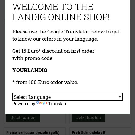
WELCOME TO THE
Versandkosten
Versandkosten
Jetzt kaufen
Jetzt kaufen
LANDIG ONLINE SHOP!
Zerwirkset Jungjäger (13 Teile)
Ausbeiner PRIME-GRIP
Please use the Google Translator below to get
(schwarz)
to know our offers in your language.
Get 15 Euro* discount on first order
with promo code
YOURLANDIG
* from 100 Euro order value.
259,28 €
(UVP)
21,90 €
(UVP)
233,00 €
ab
16,95 €
inklusive MwSt.
exkl.
inklusive MwSt.
exkl.
Powered by
Translate
Versandkosten
Versandkosten
Jetzt kaufen
Jetzt kaufen
Fleischermesser einzeln (gelb)
Profi Schneidebrett