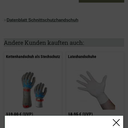
Datenblatt Schnittschutzhandschuh
Andere Kunden kauften auch:
Kettenhandschuh als Stechschutz
Latexhandschuhe
119,00 €
(UVP)
18,95 €
(UVP)
ab
84,95 €
ab
13,95 €
inklusive MwSt.
exkl.
inklusive MwSt.
exkl.