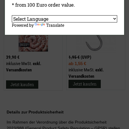
* from 100 Euro order value.
Powered by
Translate
39,90 €
1,95 €
(UVP)
inklusive MwSt.
exkl.
ab
1,55 €
Versandkosten
inklusive MwSt.
exkl.
Versandkosten
Jetzt kaufen
Jetzt kaufen
Details zur Produktsicherheit
Im Rahmen der Verordnung über die Produktsicherheit
2023/988 (General Product Safety Regulation – GPSR) stellen