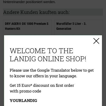
hintereinander positioniert werden.
Andere Kunden kauften auch:
DRY AGER® DX 1000 Premium S
Wurstfüller 5 Liter - 3.
Hunters Kit
Generation
WELCOME TO THE
LANDIG ONLINE SHOP!
Please use the Google Translator below to get
4.895,00 €
309,00 €
(UVP)
to know our offers in your language.
inklusive MwSt.
exkl.
239,00 €
Versandkosten
inklusive MwSt.
exkl.
Get 15 Euro* discount on first order
Versandkosten
with promo code
Jetzt kaufen
Jetzt kaufen
YOURLANDIG
BEEF! WURST Buch
S-Haken Edelstahl