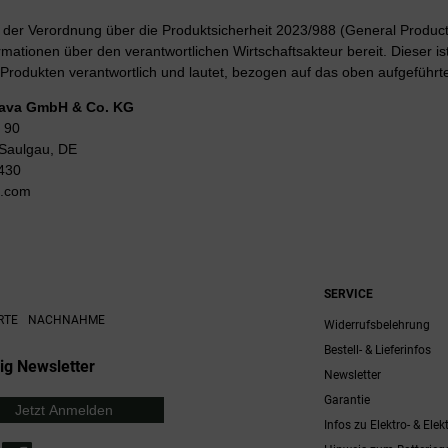
er Verordnung über die Produktsicherheit 2023/988 (General Product 
rmationen über den verantwortlichen Wirtschaftsakteur bereit. Dieser is
Produkten verantwortlich und lautet, bezogen auf das oben aufgeführte
Lava GmbH & Co. KG
 90
Saulgau, DE
430
g.com
SERVICE
RTE
NACHNAHME
Widerrufsbelehrung
Bestell- & Lieferinfos
ig Newsletter
Newsletter
Garantie
Jetzt Anmelden
Infos zu Elektro- & Elek