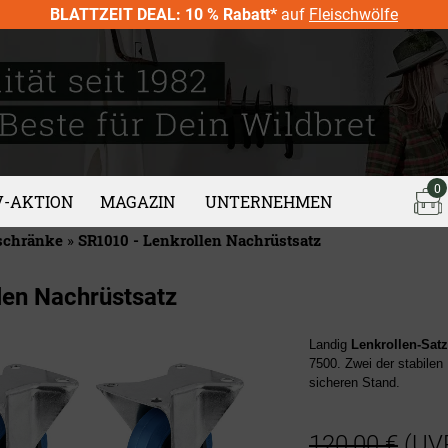
BLATTZEIT DEAL: 10 % Rabatt*
auf
Fleischwölfe
0
V-AKTION
MAGAZIN
UNTERNEHMEN
schränke
»
SR1010 - Lenkrollen Nachrüstsatz
len Nachrüstsatz
Landig
Lenkrollen-Satz
7500. Zwei der stabilen 
sicheren Stand.
120,00 €
(UV