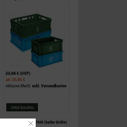
22,00 €
(UVP)
ab
15,95 €
inklusive MwSt.
exkl.
Versandkosten
Jetzt kaufen
Einschieberost LU 7000 (halbe Größe)