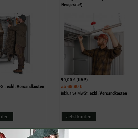
Neugeräte!)
90,00 €
(UVP)
wSt.
exkl.
Versandkosten
ab
69,90 €
inklusive MwSt.
exkl.
Versandkosten
aufen
Jetzt kaufen
ost für Wurst & Schinken
Einschieberost LU 9000 (halbe Größe)