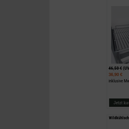
46,50 €
(U
36,90 €
inklusive M
Jetzt k
Wildkühlsc