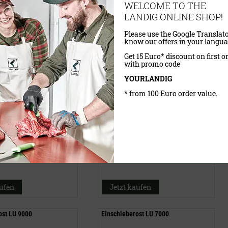
WELCOME TO THE
LANDIG ONLINE SHOP!
Please use the Google Translato
know our offers in your langua
Get 15 Euro* discount on first o
with promo code
YOURLANDIG
* from 100 Euro order value.
VP)
42,90 €
(UVP)
31,90 €
wSt.
exkl.
Versandkosten
inklusive MwSt.
exkl.
Versandkosten
aufen
Jetzt kaufen
ost LU 9000
Einschieberost LU 7000