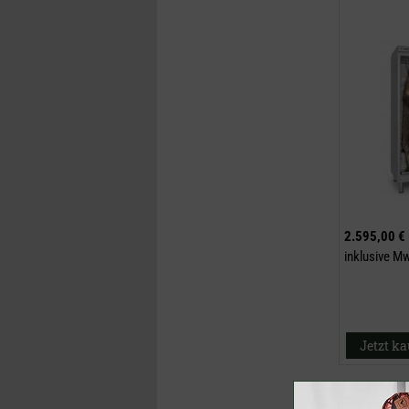
2.595,00 €
inklusive M
Jetzt k
Einschieber