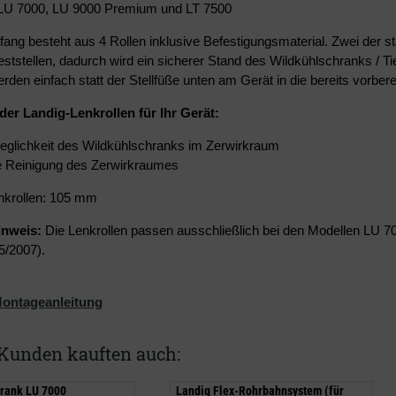
 LU 7000, LU 9000 Premium und LT 7500
fang besteht aus 4 Rollen inklusive Befestigungsmaterial. Zwei der s
eststellen, dadurch wird ein sicherer Stand des Wildkühlschranks / T
rden einfach statt der Stellfüße unten am Gerät in die bereits vorbere
 der Landig-Lenkrollen für Ihr Gerät:
glichkeit des Wildkühlschranks im Zerwirkraum
e Reinigung des Zerwirkraumes
nkrollen: 105 mm
inweis:
Die Lenkrollen passen ausschließlich bei den Modellen LU 
5/2007).
ontageanleitung
Kunden kauften auch:
rank LU 7000
Landig Flex-Rohrbahnsystem (für