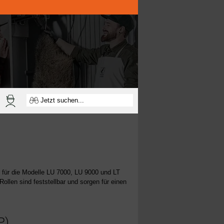
für die Modelle LU 7000, LU 9000 und LT
Rollen sind feststellbar und sorgen für einen
P)