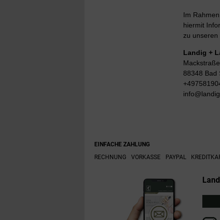
Im Rahmen d
hiermit Info
zu unseren 
Landig + 
Mackstraße
88348 Bad 
+49758190
info@landi
EINFACHE ZAHLUNG
RECHNUNG
VORKASSE
PAYPAL
KREDITKA
Land