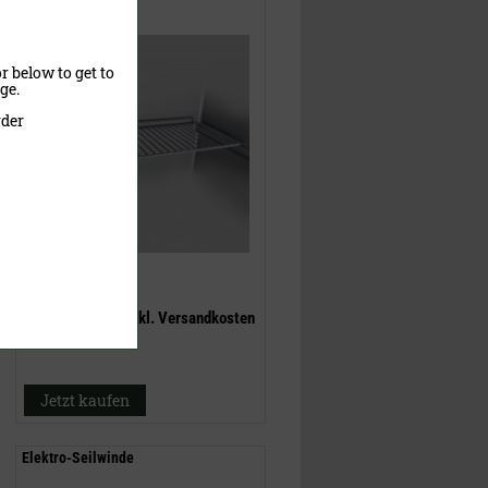
r below to get to
ge.
rder
38,90 €
(UVP)
28,90 €
inklusive MwSt.
exkl.
Versandkosten
Jetzt kaufen
Elektro-Seilwinde