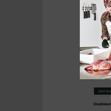
LU 9000
45,50 €
(U
33,90 €
inklusive M
Jetzt k
Einschieber