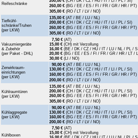
200,00 €
(CH / DK / CZ / HU / IT / LI / PL / SI)
Reifeschränke
260,00 €
(BG / EE / ES / FI / FR / GR / HR / PT)
/
)
305,00 €
(RO
LT / LV
/ NO
135,00 €
(AT / BE / LU / NL)
Tiefkühl-
200,00 €
(CH / DK / CZ / HU / IT / LI / PL / SI)
schränke/Truhen
260,00 €
(BG / EE / ES / FI / FR / GR / HR / PT)
(per LKW)
/
)
305,00 €
(RO
LT / LV
/ NO
7,50 €
(AT)
Vakuumiergeräte
15,00 €
(CH) mit Verzollung
& Zubehör
16,00 €
(
BE / DK / CZ / HU / IT / LU / NL / PL / S
(per Paket - DHL)
20,00 €
(
BG / EE / ES / FI / FR / GR / HR / LT / 
30,00 €
(LI / NO)
90,00 €
(AT / BE / LU / NL)
Zerwirkraum-
130,00 €
(CH / DK / CZ / HU / IT / LI / PL / SI)
einrichtungen
160,00 €
(BG / EE / ES / FI / FR / GR / HR / PT)
(per LKW)
)
200,00 €
(RO /
LT / LV
/ NO
135,00 €
(AT / BE / LU / NL)
200,00 €
(CH / DK / CZ / HU / IT / LI / PL / SI)
Kühlraumtüren
260,00 €
(BG / EE / ES / FI / FR / GR / HR / PT)
(per LKW)
)
305,00 €
(RO / LT / LV / NO
90,00 €
(AT / BE / LU / NL)
Kühlaggregate
130,00 €
(CH / DK / CZ / HU / IT / LI / PL / SI)
(per LKW)
160,00 €
(BG / EE / ES / FI / FR / GR / HR / PT)
200,00 €
(RO / LT / LV / NO)
7,50 €
(AT)
15,00 €
(CH) mit Verzollung
Kühlboxen
16,00 €
(
BE / DK / CZ / HU / IT / LU / NL / PL / S