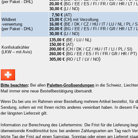
(per Paket - DHL)
20,00 €
(
BG / EE / ES / FI / FR / GR / HR / LT / 
30,00 €
(LI / NO)
7,50 €
(AT)
Wildbret
15,00 €
(CH) mit Verzollung
-verwertung
16,00 €
(
BE / DK / CZ / HU / IT / LU / NL / PL / S
(per Paket - DHL)
20,00 €
(
BG / EE / ES / FI / FR / GR / HR / LT / 
30,00 €
(LI / NO)
135,00 €
(BE / LU / NL)
150,00
€
(AT)
Konfiskatkühler
200,00 €
(CH / DK / CZ / HU / IT / LI / PL / SI)
(LKW – mit Avis)
260,00 €
(BG / EE / ES / FI / FR / GR / HR / PT)
)
305,00 €
(RO / LT / LV / NO
Bitte beachten
:
Bei allen
Paletten-Großsendungen
in die Schweiz, Liechte
Mail immer eine neue Bestellbestätigung übersandt.
Wenn Du bei uns im Rahmen einer Bestellung mehrere Artikel bestellst, für d
Sendung, sofern wir mit Ihnen nichts anderes vereinbart haben. In diesem Fall 
der längsten Lieferzeit gilt.
Information zur Berechnung des Liefertermins: Die Frist für die Lieferung b
überweisende Kreditinstitut bzw. bei anderen Zahlungsarten am Tag nach Vert
letzte Tag der Frist auf einen Samstag, Sonntag oder einen am Lieferort staat