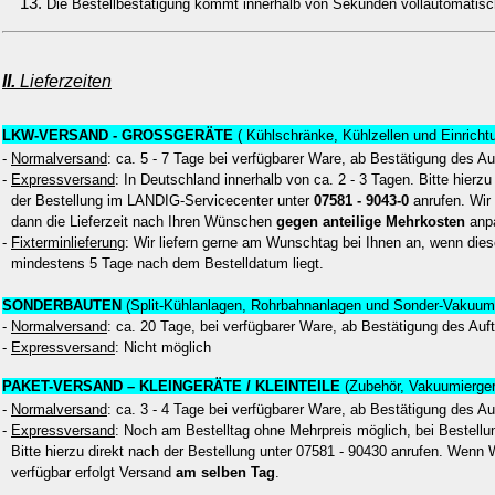
Die Bestellbestätigung kommt innerhalb von Sekunden vollautomatisc
II.
Lieferzeiten
LKW-VERSAND - GROSSGERÄTE
( Kühlschränke, Kühlzellen und Einrich
-
Normalversand
: ca. 5 - 7 Tage bei verfügbarer Ware, ab Bestätigung des Au
-
Expressversand
: In Deutschland innerhalb von ca. 2 - 3 Tagen. Bitte hierz
der Bestellung im LANDIG-Servicecenter unter
07581 - 9043-0
anrufen. Wir
dann die Lieferzeit nach Ihren Wünschen
gegen anteilige Mehrkosten
anp
-
Fixterminlieferung
: Wir liefern gerne am Wunschtag bei Ihnen an, wenn dies
mindestens 5 Tage nach dem Bestelldatum liegt.
SONDERBAUTEN
(Split-Kühlanlagen, Rohrbahnanlagen und Sonder-Vakuumi
-
Normalversand
: ca. 20 Tage, bei verfügbarer Ware, ab Bestätigung des Auf
-
Expressversand
: Nicht möglich
PAKET-VERSAND – KLEINGERÄTE / KLEINTEILE
(Zubehör, Vakuumiergerä
-
Normalversand
: ca. 3 - 4 Tage bei verfügbarer Ware, ab Bestätigung des Au
-
Expressversand
: Noch am Bestelltag ohne Mehrpreis möglich, bei Bestellu
Bitte hierzu direkt nach der Bestellung unter 07581 - 90430 anrufen. Wenn 
verfügbar erfolgt Versand
am selben Tag
.