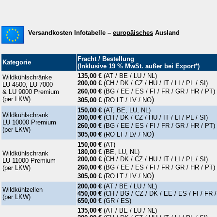
Versandkosten Infotabelle –
europäisches
Ausland
Fracht / Bestellung
Kategorie
(Inklusive 19 % MwSt. außer bei Export*)
135,00 €
(AT / BE / LU / NL)
Wildkühlschränke
200,00 €
(CH / DK / CZ / HU / IT / LI / PL / SI)
LU 4500, LU 7000
260,00 €
(BG / EE / ES / FI / FR / GR / HR / PT)
& LU 9000 Premium
(per LKW)
)
305,00 €
(RO LT / LV
/ NO
150,00 €
(AT, BE, LU, NL)
Wildkühlschrank
200,00 €
(CH / DK / CZ / HU / IT / LI / PL / SI)
LU 10000 Premium
260,00 €
(BG / EE / ES / FI / FR / GR / HR / PT)
(per LKW)
)
305,00 €
(RO LT / LV
/ NO
150,00 €
(AT)
180,00 €
(BE, LU, NL)
Wildkühlschrank
200,00 €
(CH / DK / CZ / HU / IT / LI / PL / SI)
LU 11000 Premium
260,00 €
(BG / EE / ES / FI / FR / GR / HR / PT)
(per LKW)
)
305,00 €
(RO LT / LV
/ NO
200,00 €
(AT / BE / LU / NL)
Wildkühlzellen
450,00 €
(CH / BG / CZ / DK / EE / ES / FI / FR / 
(per LKW)
650,00 €
(GR / ES)
135,00 €
(AT / BE / LU / NL)