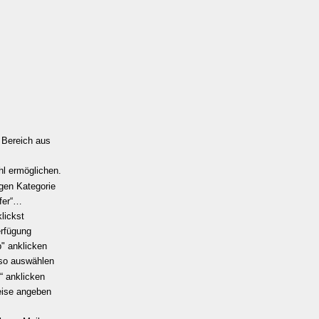
:
 Bereich aus
hl ermöglichen.
igen Kategorie
lfer“…
lickst
erfügung
" anklicken
uso auswählen
“ anklicken
eise angeben