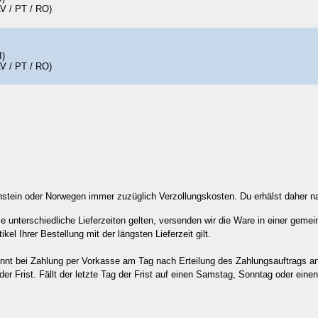
LV / PT / RO)
I)
LV / PT / RO)
nstein oder Norwegen immer zuzüglich Verzollungskosten. Du erhälst daher na
ie unterschiedliche Lieferzeiten gelten, versenden wir die Ware in einer geme
kel Ihrer Bestellung mit der längsten Lieferzeit gilt.
eginnt bei Zahlung per Vorkasse am Tag nach Erteilung des Zahlungsauftrags 
 Frist. Fällt der letzte Tag der Frist auf einen Samstag, Sonntag oder einen a