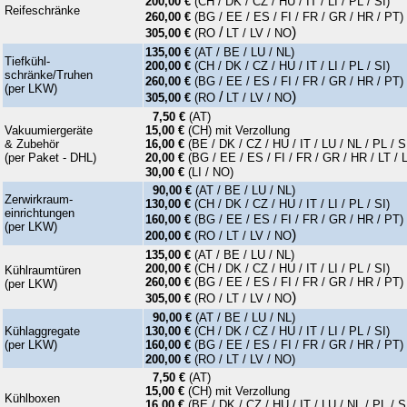
200,00 €
(CH / DK / CZ / HU / IT / LI / PL / SI)
Reifeschränke
260,00 €
(BG / EE / ES / FI / FR / GR / HR / PT)
/
)
305,00 €
(RO
LT / LV
/ NO
135,00 €
(AT / BE / LU / NL)
Tiefkühl-
200,00 €
(CH / DK / CZ / HU / IT / LI / PL / SI)
schränke/Truhen
260,00 €
(BG / EE / ES / FI / FR / GR / HR / PT)
(per LKW)
/
)
305,00 €
(RO
LT / LV
/ NO
7,50 €
(AT)
Vakuumiergeräte
15,00 €
(CH) mit Verzollung
& Zubehör
16,00 €
(
BE / DK / CZ / HU / IT / LU / NL / PL / S
(per Paket - DHL)
20,00 €
(
BG / EE / ES / FI / FR / GR / HR / LT / 
30,00 €
(LI / NO)
90,00 €
(AT / BE / LU / NL)
Zerwirkraum-
130,00 €
(CH / DK / CZ / HU / IT / LI / PL / SI)
einrichtungen
160,00 €
(BG / EE / ES / FI / FR / GR / HR / PT)
(per LKW)
)
200,00 €
(RO /
LT / LV
/ NO
135,00 €
(AT / BE / LU / NL)
200,00 €
(CH / DK / CZ / HU / IT / LI / PL / SI)
Kühlraumtüren
260,00 €
(BG / EE / ES / FI / FR / GR / HR / PT)
(per LKW)
)
305,00 €
(RO / LT / LV / NO
90,00 €
(AT / BE / LU / NL)
Kühlaggregate
130,00 €
(CH / DK / CZ / HU / IT / LI / PL / SI)
(per LKW)
160,00 €
(BG / EE / ES / FI / FR / GR / HR / PT)
200,00 €
(RO / LT / LV / NO)
7,50 €
(AT)
15,00 €
(CH) mit Verzollung
Kühlboxen
16,00 €
(
BE / DK / CZ / HU / IT / LU / NL / PL / S