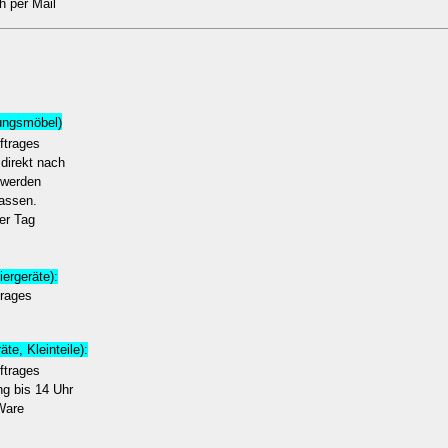
h per Mail
tungsmöbel)
ftrages
u direkt nach
 werden
assen.
er Tag
ergeräte):
trages
te, Kleinteile):
ftrages
ng bis 14 Uhr
Ware