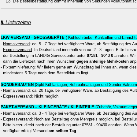
Die Bestellbestätigung kommt innerhalb von Sekunden vollautomatisc
II.
Lieferzeiten
LKW-VERSAND - GROSSGERÄTE
( Kühlschränke, Kühlzellen und Einrich
-
Normalversand
: ca. 5 - 7 Tage bei verfügbarer Ware, ab Bestätigung des Au
-
Expressversand
: In Deutschland innerhalb von ca. 2 - 3 Tagen. Bitte hierz
der Bestellung im LANDIG-Servicecenter unter
07581 - 9043-0
anrufen. Wir
dann die Lieferzeit nach Ihren Wünschen
gegen anteilige Mehrkosten
anp
-
Fixterminlieferung
: Wir liefern gerne am Wunschtag bei Ihnen an, wenn dies
mindestens 5 Tage nach dem Bestelldatum liegt.
SONDERBAUTEN
(Split-Kühlanlagen, Rohrbahnanlagen und Sonder-Vakuumi
-
Normalversand
: ca. 20 Tage, bei verfügbarer Ware, ab Bestätigung des Auf
-
Expressversand
: Nicht möglich
PAKET-VERSAND – KLEINGERÄTE / KLEINTEILE
(Zubehör, Vakuumiergerä
-
Normalversand
: ca. 3 - 4 Tage bei verfügbarer Ware, ab Bestätigung des Au
-
Expressversand
: Noch am Bestelltag ohne Mehrpreis möglich, bei Bestellu
Bitte hierzu direkt nach der Bestellung unter 07581 - 90430 anrufen. Wenn 
verfügbar erfolgt Versand
am selben Tag
.