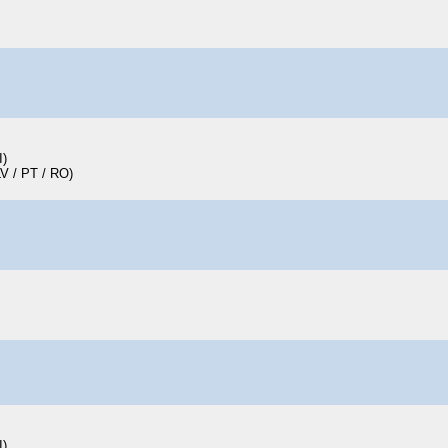
I)
LV / PT / RO)
I)