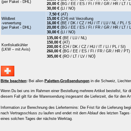
(per Paket - DHL)
20,00 €
(
BG / EE / ES / FI / FR / GR / HR / LT / 
30,00 €
(LI / NO)
7,50 €
(AT)
Wildbret
15,00 €
(CH) mit Verzollung
-verwertung
16,00 €
(
BE / DK / CZ / HU / IT / LU / NL / PL / S
(per Paket - DHL)
20,00 €
(
BG / EE / ES / FI / FR / GR / HR / LT / 
30,00 €
(LI / NO)
135,00 €
(BE / LU / NL)
150,00
€
(AT)
Konfiskatkühler
200,00 €
(CH / DK / CZ / HU / IT / LI / PL / SI)
(LKW – mit Avis)
260,00 €
(BG / EE / ES / FI / FR / GR / HR / PT)
)
305,00 €
(RO / LT / LV / NO
Bitte beachten
:
Bei allen
Paletten-Großsendungen
in die Schweiz, Liechte
Wenn Du bei uns im Rahmen einer Bestellung mehrere Artikel bestellst, für d
diesem Fall gilt für die Warensendung insgesamt die Lieferzeit, die für den Arti
Information zur Berechnung des Liefertermins: Die Frist für die Lieferung b
nach Vertragsschluss zu laufen und endet mit dem Ablauf des letzten Tages der
eines solchen Tages der nächste Werktag.