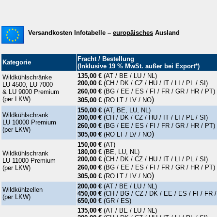
Versandkosten Infotabelle –
europäisches
Ausland
Fracht / Bestellung
Kategorie
(Inklusive 19 % MwSt. außer bei Export*)
135,00 €
(AT / BE / LU / NL)
Wildkühlschränke
200,00 €
(CH / DK / CZ / HU / IT / LI / PL / SI)
LU 4500, LU 7000
260,00 €
(BG / EE / ES / FI / FR / GR / HR / PT)
& LU 9000 Premium
(per LKW)
)
305,00 €
(RO LT / LV
/ NO
150,00 €
(AT, BE, LU, NL)
Wildkühlschrank
200,00 €
(CH / DK / CZ / HU / IT / LI / PL / SI)
LU 10000 Premium
260,00 €
(BG / EE / ES / FI / FR / GR / HR / PT)
(per LKW)
)
305,00 €
(RO LT / LV
/ NO
150,00 €
(AT)
180,00 €
(BE, LU, NL)
Wildkühlschrank
200,00 €
(CH / DK / CZ / HU / IT / LI / PL / SI)
LU 11000 Premium
260,00 €
(BG / EE / ES / FI / FR / GR / HR / PT)
(per LKW)
)
305,00 €
(RO LT / LV
/ NO
200,00 €
(AT / BE / LU / NL)
Wildkühlzellen
450,00 €
(CH / BG / CZ / DK / EE / ES / FI / FR / 
(per LKW)
650,00 €
(GR / ES)
135,00 €
(AT / BE / LU / NL)