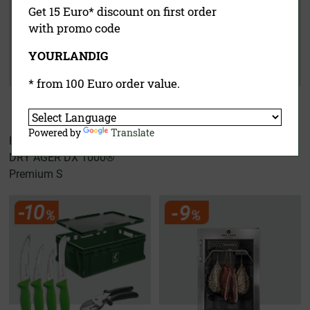
Get 15 Euro* discount on first order
with promo code
YOURLANDIG
* from 100 Euro order value.
Powered by
Translate
Hunters Kit
Wurster Experten Set
DRY AGER DX 1000®
Premium S