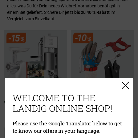
alles, was Du für Dein neues Wildbret-Vorhaben benötigst in
einem Set geliefert. Sichere Dir jetzt
bis zu 40 % Rabatt
im
Vergleich zum Einzelkauf.
WELCOME TO THE
Wurster Starter Set
Zerwirkset
LANDIG ONLINE SHOP!
"Für echte Jäger"
Please use the Google Translator below to get
to know our offers in your language.