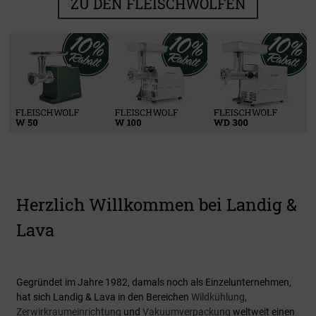
ZU DEN FLEISCHWÖLFEN
Kühlen & Reifen
Zerwirken
Verarbeiten
Vakuumieren
Zu den Produkten
Zu den Produkten
Zu den Produkten
Zu den Produkten
Herzlich Willkommen bei Landig &
Lava
Gegründet im Jahre 1982, damals noch als Einzelunternehmen,
hat sich Landig & Lava in den Bereichen
Wildkühlung
,
Zerwirkraumeinrichtung
und
Vakuumverpackung
weltweit einen