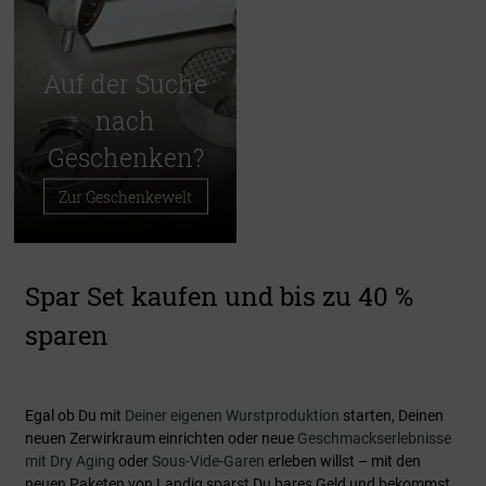
Auf der Suche
nach
Geschenken?
Zur Geschenkewelt
Spar Set kaufen und bis zu 40 %
sparen
Egal ob Du mit
Deiner eigenen Wurstproduktion
starten, Deinen
neuen Zerwirkraum einrichten oder neue
Geschmackserlebnisse
mit Dry Aging
oder
Sous-Vide-Garen
erleben willst – mit den
neuen Paketen von Landig sparst Du bares Geld und bekommst