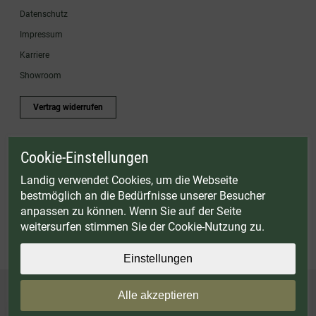
Datenschutz
Impressum
Karriere
Showroom
Vertrag widerrufen
Cookie-Einstellungen
* Gültig bis einschließlich 17.08.2026. Keine Barauszahlung möglich. Nicht mit
anderen Gutscheinaktionen kombinierbar. Nur gültig für Fleischwölfe und ausgewählte
Landig verwendet Cookies, um die Webseite
Zubehörartikel. Nicht einlösbar auf bereits rabattierte Sets.
bestmöglich an die Bedürfnisse unserer Besucher
© Landig 1982-2026 (44 Jahre Qualität)
anpassen zu können. Wenn Sie auf der Seite
Alle Preise inkl. gesetzl. Mehrwertsteuer, zuzüglich Versandkosten
weitersurfen stimmen Sie der Cookie-Nutzung zu.
Weitere Marken oder Shops der Landig + Lava GmbH & Co. KG:
LAVA - Vakuumiergeräte
|
DRY AGER - Reifeschränke
|
VIESSMANN - Kühlzellen
Einstellungen
Alle akzeptieren