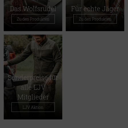
Das Wolfsrudel
Für echte Jäger
Zu den Produkten
Zu den Produkten
Sonderpreise für
alle LJV
Mitglieder
LJV Aktion